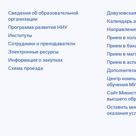
Сведения об образовательной
Довузовская
организации
Календарь а
Программа развития НИУ
Направления
Институты
Прием в ко
Сотрудники и преподаватели
Прием в бак
Электронные ресурсы
Прием в маг
Информация о закупках
Прием в асп
Схема проезда
Дополнител
Центр комп
обучения М
Сайт Минист
высшего об
Оставить мн
оказания ус