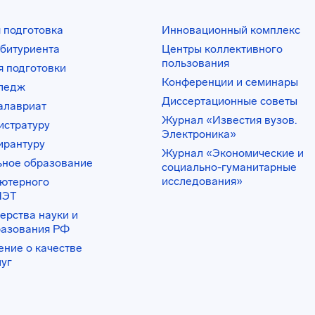
 подготовка
Инновационный комплекс
битуриента
Центры коллективного
пользования
 подготовки
Конференции и семинары
лледж
Диссертационные советы
алавриат
Журнал «Известия вузов.
истратуру
Электроника»
ирантуру
Журнал «Экономические и
ьное образование
социально-гуманитарные
исследования»
ьютерного
ИЭТ
ерства науки и
разования РФ
ение о качестве
луг