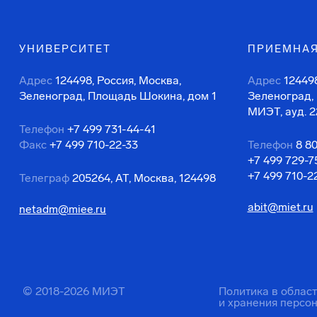
УНИВЕРСИТЕТ
ПРИЕМНАЯ
Адрес
124498, Россия, Москва,
Адрес
124498
Зеленоград, Площадь Шокина, дом 1
Зеленоград,
МИЭТ, ауд. 2
Телефон
+7 499 731-44-41
Факс
+7 499 710-22-33
Телефон
8 8
+7 499 729-7
+7 499 710-2
Телеграф
205264, АТ, Москва, 124498
abit@miet.ru
netadm@miee.ru
© 2018-2026 МИЭТ
Политика в облас
и хранения персо