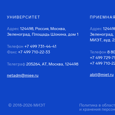
УНИВЕРСИТЕТ
ПРИЕМНАЯ
Адрес
124498, Россия, Москва,
Адрес
124498
Зеленоград, Площадь Шокина, дом 1
Зеленоград,
МИЭТ, ауд. 2
Телефон
+7 499 731-44-41
Факс
+7 499 710-22-33
Телефон
8 8
+7 499 729-7
+7 499 710-2
Телеграф
205264, АТ, Москва, 124498
abit@miet.ru
netadm@miee.ru
© 2018-2026 МИЭТ
Политика в облас
и хранения персо