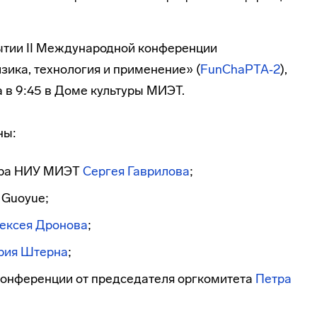
ытии II Международной конференции
ика, технология и применение» (
FunChaPTA‑2
),
а в 9:45 в Доме культуры МИЭТ.
ны:
ора НИУ МИЭТ
Сергея Гаврилова
;
 Guoyue;
ексея Дронова
;
ия Штерна
;
конференции от председателя оргкомитета
Петра