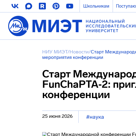
Школьникам
Поступа
НИУ МИЭТ
/
Новости
/
Старт Международн
мероприятия конференции
Старт Междунаро
FunChaPTA‑2: при
конференции
25 июня 2026
#наука