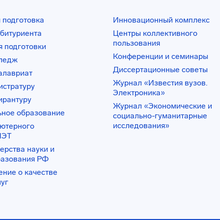
 подготовка
Инновационный комплекс
битуриента
Центры коллективного
пользования
 подготовки
Конференции и семинары
лледж
Диссертационные советы
алавриат
Журнал «Известия вузов.
истратуру
Электроника»
ирантуру
Журнал «Экономические и
ьное образование
социально-гуманитарные
исследования»
ьютерного
ИЭТ
ерства науки и
разования РФ
ение о качестве
луг