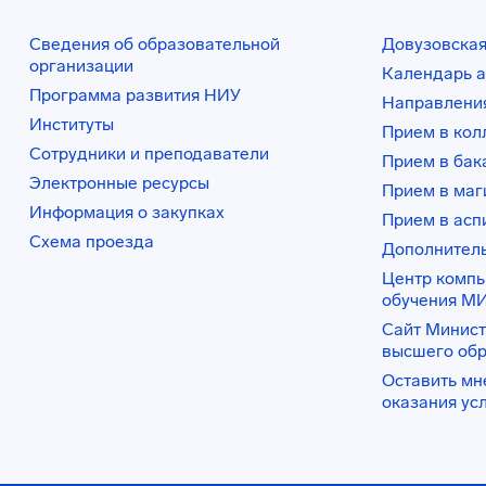
Сведения об образовательной
Довузовская
организации
Календарь а
Программа развития НИУ
Направления
Институты
Прием в ко
Сотрудники и преподаватели
Прием в бак
Электронные ресурсы
Прием в маг
Информация о закупках
Прием в асп
Схема проезда
Дополнител
Центр комп
обучения М
Сайт Минист
высшего об
Оставить мн
оказания ус