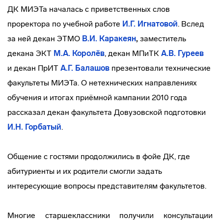
ДК МИЭТа началась с приветственных слов
проректора по учебной работе
И.Г. Игнатовой
. Вслед
за ней декан ЭТМО
В.И. Каракеян
,
заместитель
декана ЭКТ
М.А. Королёв
, декан МПиТК
А.В. Гуреев
и декан ПрИТ
А.Г. Балашов
презентовали технические
факультеты МИЭТа. О нетехнических направлениях
обучения и итогах приёмной кампании 2010 года
рассказал декан факультета Довузовской подготовки
И.Н. Горбатый
.
Общение с гостями продолжились в фойе ДК, где
абитуриенты и их родители смогли задать
интересующие вопросы представителям факультетов.
Многие старшеклассники получили консультации