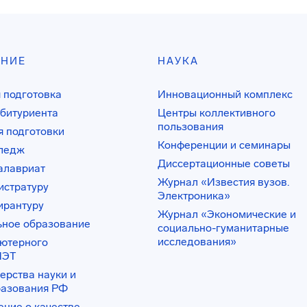
АНИЕ
НАУКА
 подготовка
Инновационный комплекс
битуриента
Центры коллективного
пользования
 подготовки
Конференции и семинары
лледж
Диссертационные советы
алавриат
Журнал «Известия вузов.
истратуру
Электроника»
ирантуру
Журнал «Экономические и
ьное образование
социально-гуманитарные
исследования»
ьютерного
ИЭТ
ерства науки и
разования РФ
ение о качестве