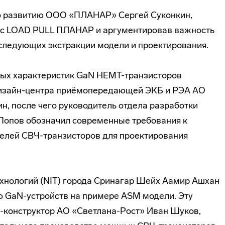
о развитию ООО «ПЛАНАР» Сергей Суконкин,
кс LOAD PULL ПЛАНАР и аргументировав важность
следующих экстракции модели и проектирования.
ных характеристик GaN HEMT-транзисторов
дизайн-центра приёмопередающей ЭКБ и РЭА АО
, после чего руководитель отдела разработки
Попов обозначил современные требования к
елей СВЧ-транзисторов для проектирования
хнологий (NIT) города Сринагар Шейх Аамир Ашхан
ю GaN-устройств на примере ASM модели. Эту
конструктор АО «Светлана-Рост» Иван Шуков,