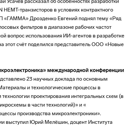
ай Усачев рассказал об особенностях разработки
N HEMT-транзисторов в условиях контрактного
П «ГАММА» Дрозденко Евгений поднял тему «Ряд
осовых фильтров в диапазоне рабочих частот
оной вопрос использования ИИ-агентов в разработке
а этот счёт поделился представитель ООО «Новые
икроэлектроника» международной конференции
редставлено 23 научных доклада по основным
Материалы и технологические процессы в
 технологии проектирования интегральных схем (в
схемы в части технологий)» и «​​​​​​​
оцессы производства микроэлектроники».
ии выступил Юрий Мелёшин, доцент Института