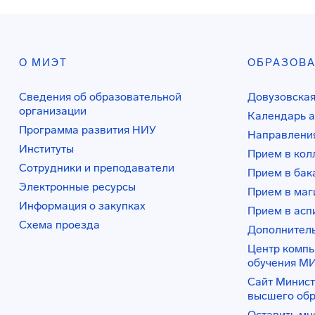
О МИЭТ
ОБРАЗОВ
Сведения об образовательной
Довузовская
организации
Календарь а
Программа развития НИУ
Направления
Институты
Прием в ко
Сотрудники и преподаватели
Прием в бак
Электронные ресурсы
Прием в маг
Информация о закупках
Прием в асп
Схема проезда
Дополнител
Центр комп
обучения М
Сайт Минист
высшего об
Оставить мн