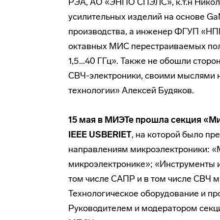
РЭА, АО «ЭНПО СПЭЛС», к.т.н Никол
усилительных изделий на основе Ga
производства, а инженер ФГУП «НП
октавных МИС перестраиваемых пол
1,5...40 ГГц». Также не обошли стор
СВЧ-электроники, своими мыслями н
технологии» Алексей Будяков.
15 мая в МИЭТе
прошла секция «М
IEEE USBERIET
, на которой было п
направлениям микроэлектроники: «
микроэлектронике»; «Инструменты и
том числе САПР и в том числе СВЧ микро
Технологическое оборудование и пр
Руководителем и модератором секц