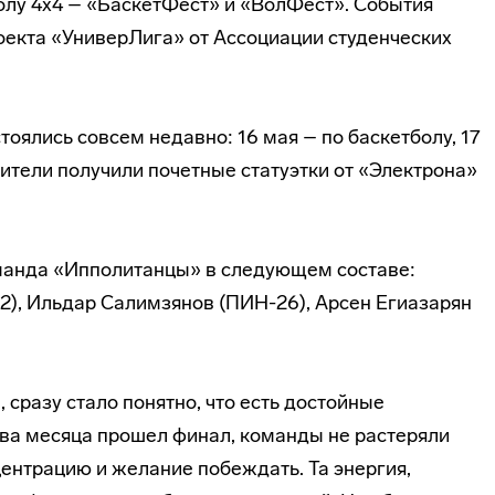
болу 4х4 – «БаскетФест» и «ВолФест». События
оекта «УниверЛига» от Ассоциации студенческих
оялись совсем недавно: 16 мая – по баскетболу, 17
ители получили почетные статуэтки от «Электрона»
манда «Ипполитанцы» в следующем составе:
), Ильдар Салимзянов (ПИН-26), Арсен Егиазарян
 сразу стало понятно, что есть достойные
два месяца прошел финал, команды не растеряли
центрацию и желание побеждать. Та энергия,