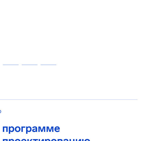
О
в программе
о проектированию