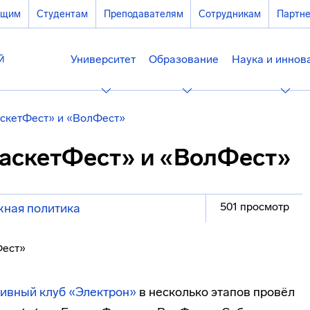
ющим
Студентам
Преподавателям
Сотрудникам
Партн
Университет
Образование
Наука и иннов
аскетФест» и «ВолФест»
БаскетФест» и «ВолФест»
501 просмотр
ная политика
тивный клуб «Электрон»
в несколько этапов провёл