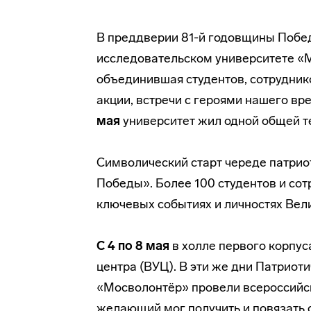
В преддверии 81-й годовщины Побе
исследовательском университете «
объединившая студентов, сотруднико
акции, встречи с героями нашего в
мая
университет жил одной общей т
Символический старт череде патри
Победы». Более 100 студентов и со
ключевых событиях и личностях Вел
С 4 по 8 мая
в холле первого корпус
центра (ВУЦ). В эти же дни Патриот
«Мосволонтёр» провели всероссийс
желающий мог получить и повязать 