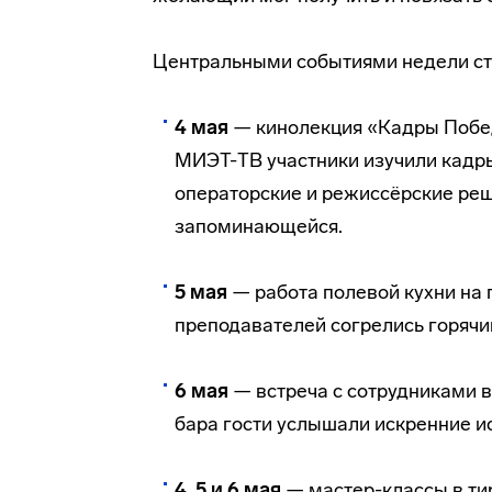
Центральными событиями недели ст
4 мая
— кинолекция «Кадры Побе
МИЭТ-ТВ участники изучили кадры
операторские и режиссёрские реш
запоминающейся.
5 мая
— работа полевой кухни на 
преподавателей согрелись горячи
6 мая
— встреча с сотрудниками в
бара гости услышали искренние ис
4, 5 и 6 мая
— мастер-классы в ти