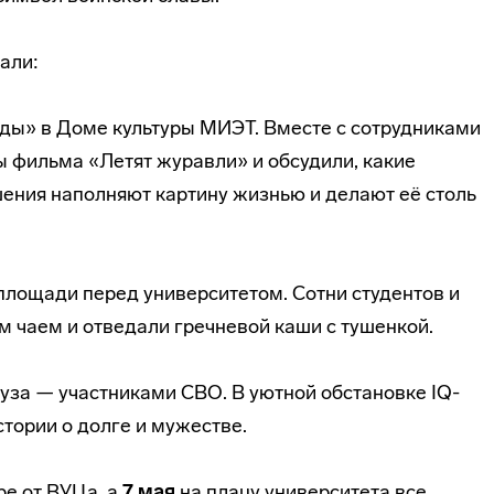
али:
ды» в Доме культуры МИЭТ. Вместе с сотрудниками
 фильма «Летят журавли» и обсудили, какие
ения наполняют картину жизнью и делают её столь
площади перед университетом. Сотни студентов и
м чаем и отведали гречневой каши с тушенкой.
уза — участниками СВО. В уютной обстановке IQ-
тории о долге и мужестве.
ре от ВУЦа, а
7 мая
на плацу университета все