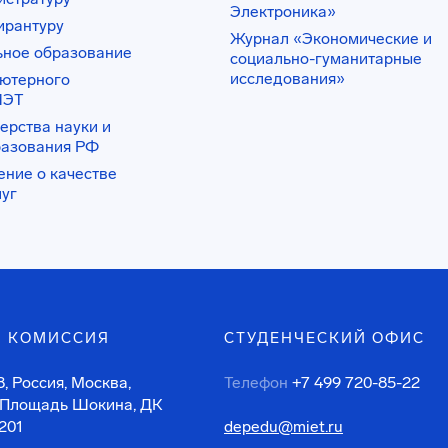
Электроника»
ирантуру
Журнал «Экономические и
ьное образование
социально-гуманитарные
исследования»
ьютерного
ИЭТ
ерства науки и
разования РФ
ение о качестве
луг
 КОМИССИЯ
СТУДЕНЧЕСКИЙ ОФИС
, Россия, Москва,
Телефон
+7 499 720-85-22
 Площадь Шокина, ДК
201
depedu@miet.ru