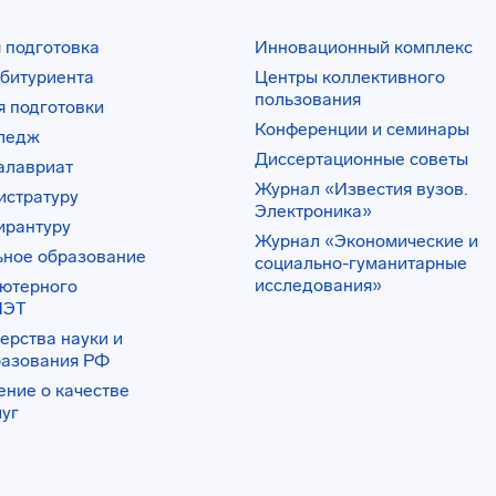
 подготовка
Инновационный комплекс
битуриента
Центры коллективного
пользования
 подготовки
Конференции и семинары
лледж
Диссертационные советы
алавриат
Журнал «Известия вузов.
истратуру
Электроника»
ирантуру
Журнал «Экономические и
ьное образование
социально-гуманитарные
исследования»
ьютерного
ИЭТ
ерства науки и
разования РФ
ение о качестве
луг