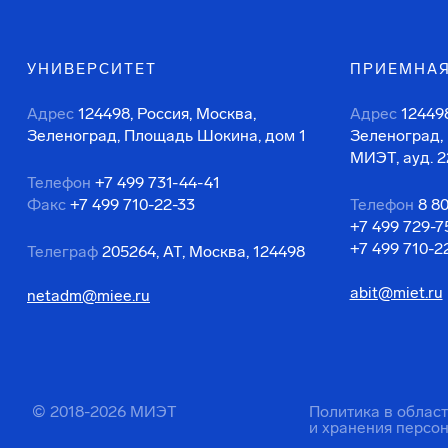
УНИВЕРСИТЕТ
ПРИЕМНАЯ
Адрес
124498, Россия, Москва,
Адрес
124498
Зеленоград, Площадь Шокина, дом 1
Зеленоград,
МИЭТ, ауд. 2
Телефон
+7 499 731-44-41
Факс
+7 499 710-22-33
Телефон
8 8
+7 499 729-7
+7 499 710-2
Телеграф
205264, АТ, Москва, 124498
abit@miet.ru
netadm@miee.ru
© 2018-2026 МИЭТ
Политика в облас
и хранения персо