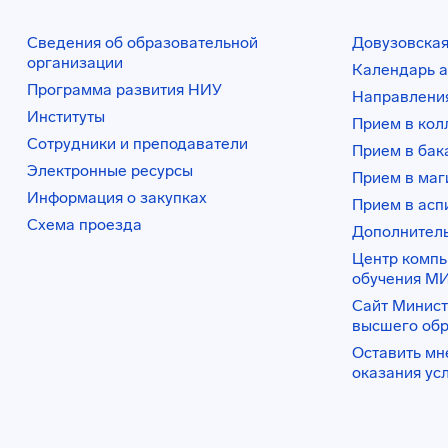
Сведения об образовательной
Довузовская
организации
Календарь а
Программа развития НИУ
Направления
Институты
Прием в ко
Сотрудники и преподаватели
Прием в бак
Электронные ресурсы
Прием в маг
Информация о закупках
Прием в асп
Схема проезда
Дополнител
Центр комп
обучения М
Сайт Минист
высшего об
Оставить мн
оказания ус