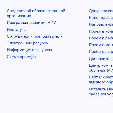
Сведения об образовательной
Довузовская
организации
Календарь а
Программа развития НИУ
Направления
Институты
Прием в ко
Сотрудники и преподаватели
Прием в бак
Электронные ресурсы
Прием в маг
Информация о закупках
Прием в асп
Схема проезда
Дополнител
Центр комп
обучения М
Сайт Минист
высшего об
Оставить мн
оказания ус