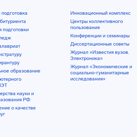
 подготовка
Инновационный комплекс
битуриента
Центры коллективного
пользования
 подготовки
Конференции и семинары
лледж
Диссертационные советы
алавриат
Журнал «Известия вузов.
истратуру
Электроника»
ирантуру
Журнал «Экономические и
ьное образование
социально-гуманитарные
исследования»
ьютерного
ИЭТ
ерства науки и
разования РФ
ение о качестве
луг