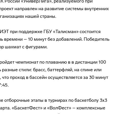
К России «УниверЛига», реализуемого при
проект направлен на развитие системы внутренних
ганизациях нашей страны.
МИЭТ при поддержке ГБУ «Талисман» состоится
ль времени – 10 минут без добавлений. Победитель
ор шахмат с фигурами.
ройдет чемпионат по плаванию в в дистанции 100
 разные стили: брасс, баттерфляй, на спине или
что проход в бассейн осуществляется за 30 минут
:45.
е отборочные этапы в турнирах по баскетболу 3х3
 марта. «БаскетФест» и «ВолФест» – комплексные