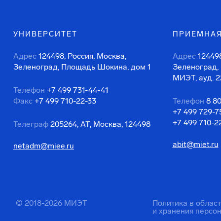
УНИВЕРСИТЕТ
ПРИЕМНАЯ
Адрес
124498, Россия, Москва,
Адрес
124498
Зеленоград, Площадь Шокина, дом 1
Зеленоград,
МИЭТ, ауд. 2
Телефон
+7 499 731-44-41
Факс
+7 499 710-22-33
Телефон
8 8
+7 499 729-7
+7 499 710-2
Телеграф
205264, АТ, Москва, 124498
abit@miet.ru
netadm@miee.ru
© 2018-2026 МИЭТ
Политика в облас
и хранения персо