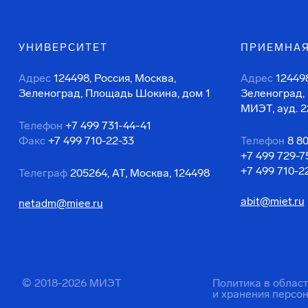
УНИВЕРСИТЕТ
ПРИЕМНАЯ
Адрес
124498, Россия, Москва,
Адрес
124498
Зеленоград, Площадь Шокина, дом 1
Зеленоград,
МИЭТ, ауд. 2
Телефон
+7 499 731-44-41
Факс
+7 499 710-22-33
Телефон
8 8
+7 499 729-7
+7 499 710-2
Телеграф
205264, АТ, Москва, 124498
abit@miet.ru
netadm@miee.ru
© 2018-2026 МИЭТ
Политика в облас
и хранения персо