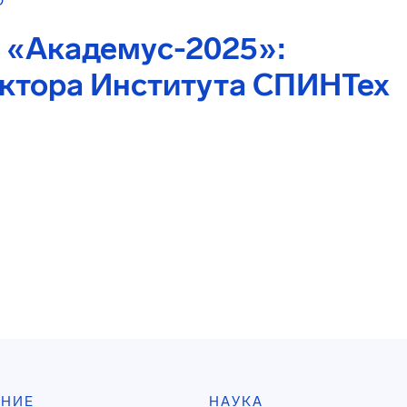
О
е «Академус-2025»:
ктора Института СПИНТех
АНИЕ
НАУКА