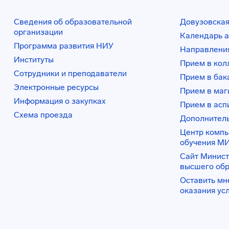
Сведения об образовательной
Довузовская
организации
Календарь а
Программа развития НИУ
Направления
Институты
Прием в ко
Сотрудники и преподаватели
Прием в бак
Электронные ресурсы
Прием в маг
Информация о закупках
Прием в асп
Схема проезда
Дополнител
Центр комп
обучения М
Сайт Минист
высшего об
Оставить мн
оказания ус