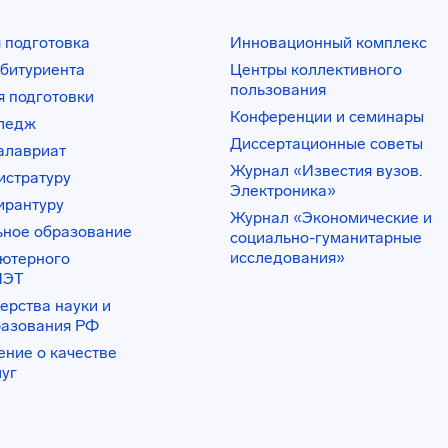
 подготовка
Инновационный комплекс
битуриента
Центры коллективного
пользования
 подготовки
Конференции и семинары
лледж
Диссертационные советы
алавриат
Журнал «Известия вузов.
истратуру
Электроника»
ирантуру
Журнал «Экономические и
ьное образование
социально-гуманитарные
исследования»
ьютерного
ИЭТ
ерства науки и
разования РФ
ение о качестве
луг