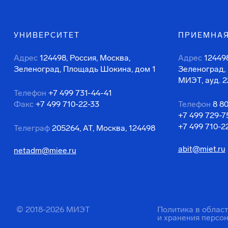
УНИВЕРСИТЕТ
ПРИЕМНАЯ
Адрес
124498, Россия, Москва,
Адрес
124498
Зеленоград, Площадь Шокина, дом 1
Зеленоград,
МИЭТ, ауд. 2
Телефон
+7 499 731-44-41
Факс
+7 499 710-22-33
Телефон
8 8
+7 499 729-7
+7 499 710-2
Телеграф
205264, АТ, Москва, 124498
abit@miet.ru
netadm@miee.ru
© 2018-2026 МИЭТ
Политика в облас
и хранения персо