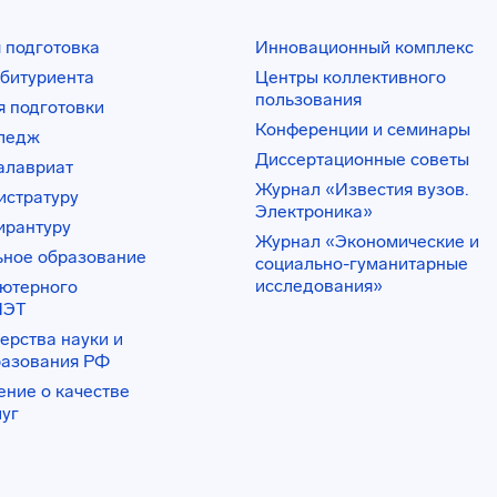
 подготовка
Инновационный комплекс
битуриента
Центры коллективного
пользования
 подготовки
Конференции и семинары
лледж
Диссертационные советы
алавриат
Журнал «Известия вузов.
истратуру
Электроника»
ирантуру
Журнал «Экономические и
ьное образование
социально-гуманитарные
исследования»
ьютерного
ИЭТ
ерства науки и
разования РФ
ение о качестве
луг