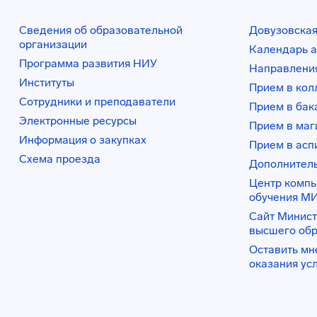
Сведения об образовательной
Довузовская
организации
Календарь а
Программа развития НИУ
Направления
Институты
Прием в ко
Сотрудники и преподаватели
Прием в бак
Электронные ресурсы
Прием в маг
Информация о закупках
Прием в асп
Схема проезда
Дополнител
Центр комп
обучения М
Сайт Минист
высшего об
Оставить мн
оказания ус