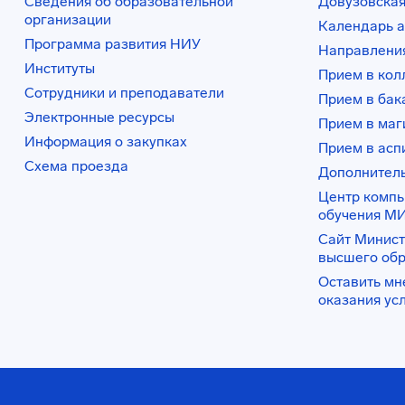
Сведения об образовательной
Довузовская
организации
Календарь а
Программа развития НИУ
Направления
Институты
Прием в ко
Сотрудники и преподаватели
Прием в бак
Электронные ресурсы
Прием в маг
Информация о закупках
Прием в асп
Схема проезда
Дополнител
Центр комп
обучения М
Сайт Минист
высшего об
Оставить мн
оказания ус