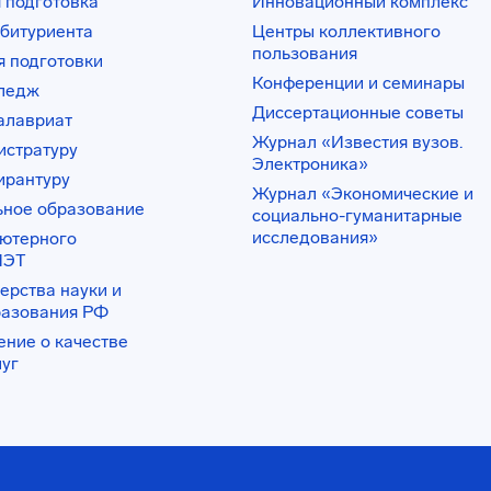
 подготовка
Инновационный комплекс
битуриента
Центры коллективного
пользования
 подготовки
Конференции и семинары
лледж
Диссертационные советы
алавриат
Журнал «Известия вузов.
истратуру
Электроника»
ирантуру
Журнал «Экономические и
ьное образование
социально-гуманитарные
исследования»
ьютерного
ИЭТ
ерства науки и
разования РФ
ение о качестве
луг