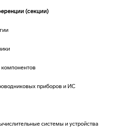
еренции (секции)
гии
ники
х компонентов
роводниковых приборов и ИС
числительные системы и устройства