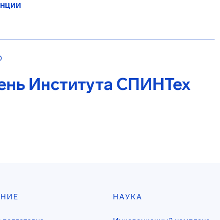
енции
О
День Института СПИНТех
АНИЕ
НАУКА