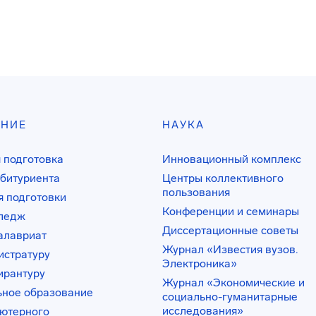
АНИЕ
НАУКА
 подготовка
Инновационный комплекс
битуриента
Центры коллективного
пользования
 подготовки
Конференции и семинары
лледж
Диссертационные советы
алавриат
Журнал «Известия вузов.
истратуру
Электроника»
ирантуру
Журнал «Экономические и
ьное образование
социально-гуманитарные
исследования»
ьютерного