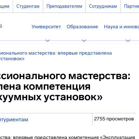
ющим
Студентам
Преподавателям
Сотрудникам
Партн
Университет
Образование
Наука и иннов
ионального мастерства: впервые представлена
установок»
сионального мастерства:
лена компетенция
куумных установок»
2755 просмотров
итуриентам