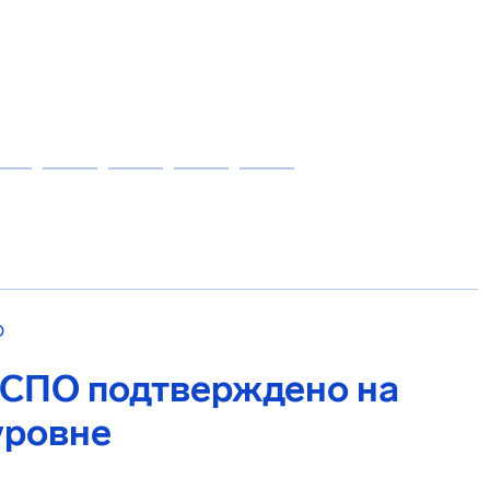
О
 СПО подтверждено на
уровне