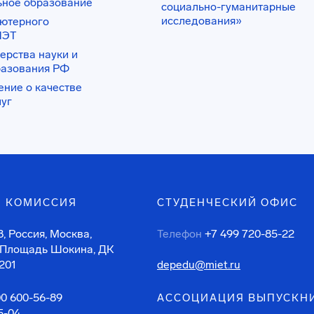
ьное образование
социально-гуманитарные
исследования»
ьютерного
ИЭТ
ерства науки и
разования РФ
ение о качестве
луг
 КОМИССИЯ
СТУДЕНЧЕСКИЙ ОФИС
, Россия, Москва,
Телефон
+7 499 720-85-22
 Площадь Шокина, ДК
201
depedu@miet.ru
00 600-56-89
АССОЦИАЦИЯ ВЫПУСКН
5-04