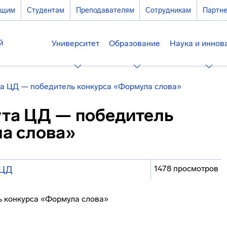
ющим
Студентам
Преподавателям
Сотрудникам
Партн
Университет
Образование
Наука и иннов
та ЦД — победитель конкурса «Формула слова»
ута ЦД — победитель
а слова»
1478 просмотров
ЦД