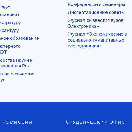
Конференции и семинары
лледж
Диссертационные советы
алавриат
Журнал «Известия вузов.
истратуру
Электроника»
ирантуру
Журнал «Экономические и
ьное образование
социально-гуманитарные
исследования»
ьютерного
ИЭТ
ерства науки и
разования РФ
ение о качестве
луг
 КОМИССИЯ
СТУДЕНЧЕСКИЙ ОФИС