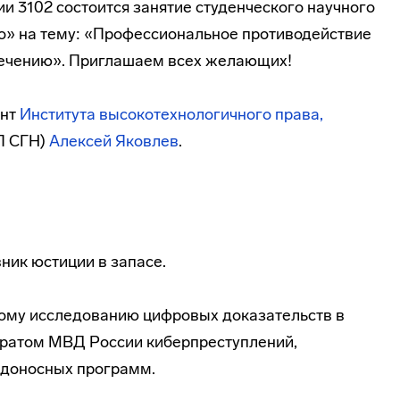
рии 3102 состоится занятие студенческого научного
о» на тему: «Профессиональное противодействие
ечению». Приглашаем всех желающих!
ент
Института высокотехнологичного права,
П СГН)
Алексей Яковлев
.
ник юстиции в запасе.
ному исследованию цифровых доказательств в
ратом МВД России киберпреступлений,
едоносных программ.