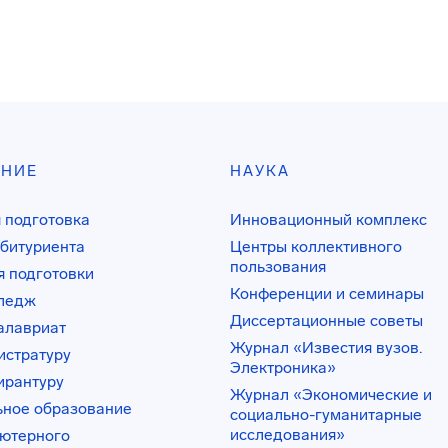
АНИЕ
НАУКА
 подготовка
Инновационный комплекс
битуриента
Центры коллективного
пользования
 подготовки
Конференции и семинары
лледж
Диссертационные советы
алавриат
Журнал «Известия вузов.
истратуру
Электроника»
ирантуру
Журнал «Экономические и
ьное образование
социально-гуманитарные
исследования»
ьютерного