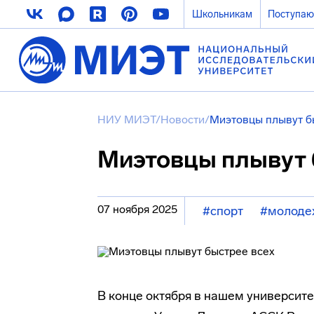
Школьникам
Поступа
НИУ МИЭТ
/
Новости
/
Миэтовцы плывут б
Миэтовцы плывут 
07 ноября 2025
#спорт
#молоде
В конце октября в нашем университ