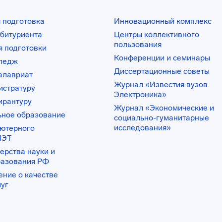
 подготовка
Инновационный комплекс
битуриента
Центры коллективного
пользования
 подготовки
Конференции и семинары
лледж
Диссертационные советы
алавриат
Журнал «Известия вузов.
истратуру
Электроника»
ирантуру
Журнал «Экономические и
ьное образование
социально-гуманитарные
исследования»
ьютерного
ИЭТ
ерства науки и
разования РФ
ение о качестве
луг