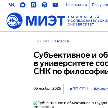
Школьникам
Поступа
НИУ МИЭТ
/
Новости
Субъективное и об
в университете со
СНК по философи
05 ноября 2025
#ВП СГН
#фило