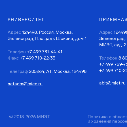
УНИВЕРСИТЕТ
ПРИЕМНАЯ
Адрес
124498, Россия, Москва,
Адрес
124498
Зеленоград, Площадь Шокина, дом 1
Зеленоград,
МИЭТ, ауд. 2
Телефон
+7 499 731-44-41
Факс
+7 499 710-22-33
Телефон
8 8
+7 499 729-7
+7 499 710-2
Телеграф
205264, АТ, Москва, 124498
abit@miet.ru
netadm@miee.ru
© 2018-2026 МИЭТ
Политика в облас
и хранения персо