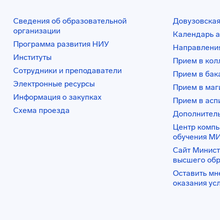
Сведения об образовательной
Довузовская
организации
Календарь а
Программа развития НИУ
Направления
Институты
Прием в ко
Сотрудники и преподаватели
Прием в бак
Электронные ресурсы
Прием в маг
Информация о закупках
Прием в асп
Схема проезда
Дополнител
Центр комп
обучения М
Сайт Минист
высшего об
Оставить мн
оказания ус