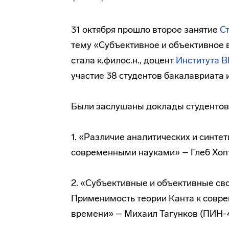
31 октября прошло второе занятие
С
тему «Субъективное и объективное в
стала к.филос.н., доцент
Института 
участие 38 студентов бакалавриата 
Были заслушаны доклады студентов
1. «Различие аналитических и синте
современными науками» – Глеб Хопт
2. «Субъективные и объективные сво
Применимость теории Канта к совр
времени» – Михаил Тагунков (ПИН-4