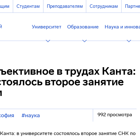
ющим
Студентам
Преподавателям
Сотрудникам
Партн
Университет
Образование
Наука и иннов
ъективное в трудах Канта:
стоялось второе занятие
и
992 просмотра
софия
#наука