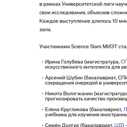
в рамках Университетской лиги науч
свои исследования, объяснив сложн
Каждое выступление длилось 10 мину
зала.
Участниками Science Slam МИЭТ ста
Ирина Голубева (магистратура,
С
искусственного интеллекта для а
Арсений Шубин (бакалавриат, СП
сокращения очередей в университ
Никита Вологжанин (магистратура
прогнозировать качество произв
Елена Кругликова (бакалавриат,
учебника для изучения иностранн
Семён Долгих (бакалавриат,
ЦД
)