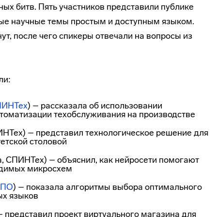
ных битв. Пять участников представили публике
ые научные темы простым и доступным языком.
т, после чего спикеры отвечали на вопросы из
ли:
ПИНТех
) – рассказала об использовании
втоматизации техобслуживания на производстве
ИНТех) – представил технологическое решение для
етской столовой
, СПИНТех) – объяснил, как нейросети помогают
одимых микросхем
ЛПО
) – показала алгоритмы выбора оптимального
ых языков
 – представил проект виртуального магазина для