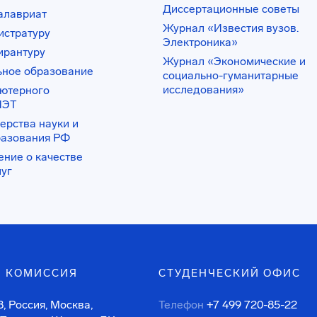
Диссертационные советы
алавриат
Журнал «Известия вузов.
истратуру
Электроника»
ирантуру
Журнал «Экономические и
ьное образование
социально-гуманитарные
исследования»
ьютерного
ИЭТ
ерства науки и
разования РФ
ение о качестве
луг
 КОМИССИЯ
СТУДЕНЧЕСКИЙ ОФИС
, Россия, Москва,
Телефон
+7 499 720-85-22