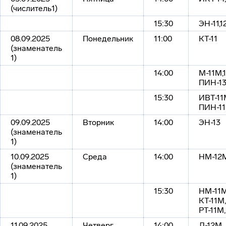
(числитель1)
15:30
ЭН-11,12
08.09.2025
Понедельник
11:00
КТ-11
(знаменатель
1)
14:00
М-11М,
ПИН-1
15:30
ИВТ-11
ПИН-1
09.09.2025
Вторник
14:00
ЭН-13
(знаменатель
1)
10.09.2025
Среда
14:00
НМ-12М
(знаменатель
1)
15:30
НМ-11М
КТ-11М,
РТ-11М
11.09.2025
Четверг
14:00
Л-12М,