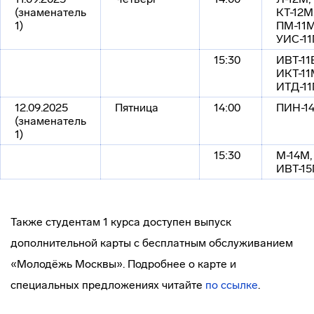
(знаменатель
КТ-12М
1)
ПМ-11М
УИС-1
15:30
ИВТ-11
ИКТ-11
ИТД-1
12.09.2025
Пятница
14:00
ПИН-1
(знаменатель
1)
15:30
М-14М,
ИВТ-15
Также студентам 1 курса доступен выпуск
дополнительной карты с бесплатным обслуживанием
«Молодёжь Москвы». Подробнее о карте и
специальных предложениях читайте
по ссылке
.