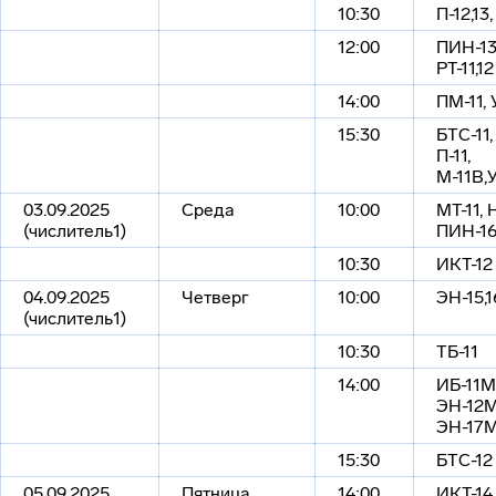
10:30
П-12,13
12:00
ПИН-13,
РТ-11,12
14:00
ПМ-11, 
15:30
БТС-11, 
П-11,
М-11В,
03.09.2025
Среда
10:00
МТ-11, 
(числитель1)
ПИН-1
10:30
ИКТ-12
04.09.2025
Четверг
10:00
ЭН-15,1
(числитель1)
10:30
ТБ-11
14:00
ИБ-11М
ЭН-12М
ЭН-17
15:30
БТС-12
05.09.2025
Пятница
14:00
ИКТ-14