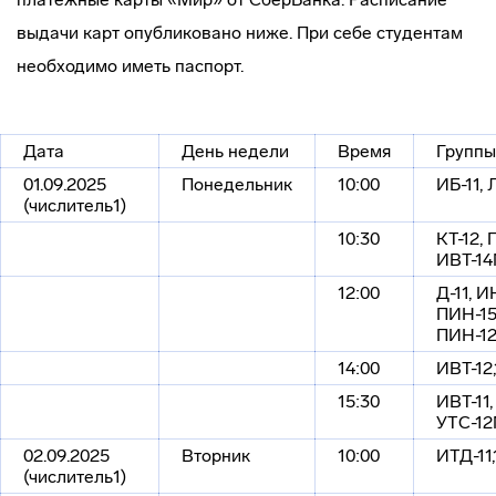
выдачи карт опубликовано ниже. При себе студентам
необходимо иметь паспорт.
Дата
День недели
Время
Группы
01.09.2025
Понедельник
10:00
ИБ-11, 
(числитель1)
10:30
КТ-12, 
ИВТ-1
12:00
Д-11, ИН
ПИН-15
ПИН-1
14:00
ИВТ-12,
15:30
ИВТ-11,
УТС-1
02.09.2025
Вторник
10:00
ИТД-11,1
(числитель1)