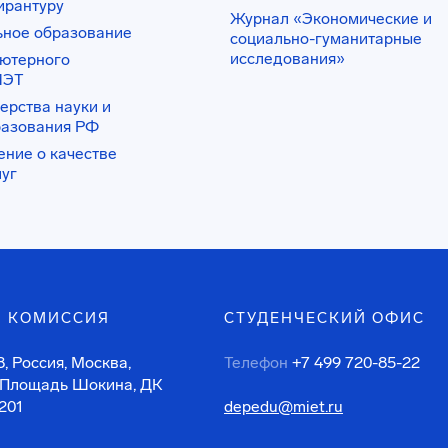
ирантуру
Журнал «Экономические и
ьное образование
социально-гуманитарные
исследования»
ьютерного
ИЭТ
ерства науки и
разования РФ
ение о качестве
луг
 КОМИССИЯ
СТУДЕНЧЕСКИЙ ОФИС
, Россия, Москва,
Телефон
+7 499 720-85-22
 Площадь Шокина, ДК
201
depedu@miet.ru