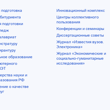
 подготовка
Инновационный комплекс
битуриента
Центры коллективного
пользования
 подготовки
Конференции и семинары
лледж
Диссертационные советы
алавриат
Журнал «Известия вузов.
истратуру
Электроника»
ирантуру
Журнал «Экономические и
ьное образование
социально-гуманитарные
исследования»
ьютерного
ИЭТ
ерства науки и
разования РФ
ение о качестве
луг