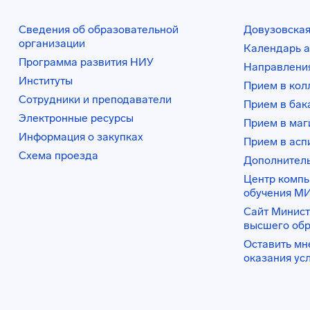
Сведения об образовательной
Довузовская
организации
Календарь а
Программа развития НИУ
Направления
Институты
Прием в ко
Сотрудники и преподаватели
Прием в бак
Электронные ресурсы
Прием в маг
Информация о закупках
Прием в асп
Схема проезда
Дополнител
Центр комп
обучения М
Сайт Минист
высшего об
Оставить мн
оказания ус