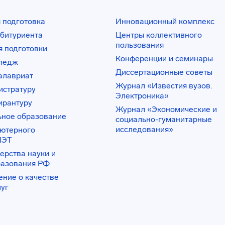
 подготовка
Инновационный комплекс
битуриента
Центры коллективного
пользования
 подготовки
Конференции и семинары
лледж
Диссертационные советы
алавриат
Журнал «Известия вузов.
истратуру
Электроника»
ирантуру
Журнал «Экономические и
ьное образование
социально-гуманитарные
исследования»
ьютерного
ИЭТ
ерства науки и
разования РФ
ение о качестве
луг