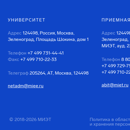
УНИВЕРСИТЕТ
ПРИЕМНАЯ
Адрес
124498, Россия, Москва,
Адрес
124498
Зеленоград, Площадь Шокина, дом 1
Зеленоград,
МИЭТ, ауд. 2
Телефон
+7 499 731-44-41
Факс
+7 499 710-22-33
Телефон
8 8
+7 499 729-7
+7 499 710-2
Телеграф
205264, АТ, Москва, 124498
abit@miet.ru
netadm@miee.ru
© 2018-2026 МИЭТ
Политика в облас
и хранения персо