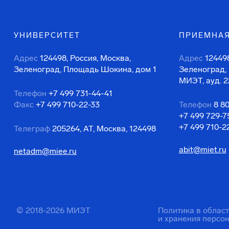
УНИВЕРСИТЕТ
ПРИЕМНАЯ
Адрес
124498, Россия, Москва,
Адрес
124498
Зеленоград, Площадь Шокина, дом 1
Зеленоград,
МИЭТ, ауд. 2
Телефон
+7 499 731-44-41
Факс
+7 499 710-22-33
Телефон
8 8
+7 499 729-7
+7 499 710-2
Телеграф
205264, АТ, Москва, 124498
abit@miet.ru
netadm@miee.ru
© 2018-2026 МИЭТ
Политика в облас
и хранения персо