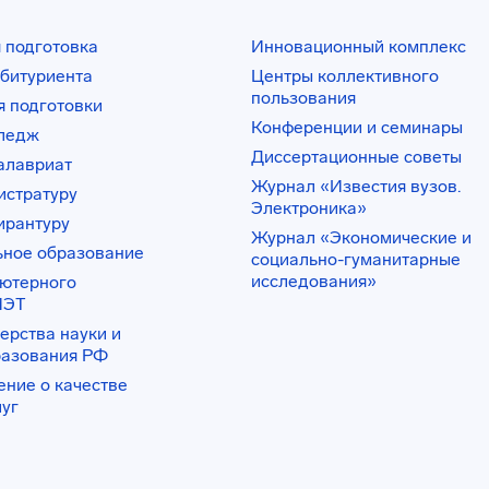
 подготовка
Инновационный комплекс
битуриента
Центры коллективного
пользования
 подготовки
Конференции и семинары
лледж
Диссертационные советы
алавриат
Журнал «Известия вузов.
истратуру
Электроника»
ирантуру
Журнал «Экономические и
ьное образование
социально-гуманитарные
исследования»
ьютерного
ИЭТ
ерства науки и
разования РФ
ение о качестве
луг