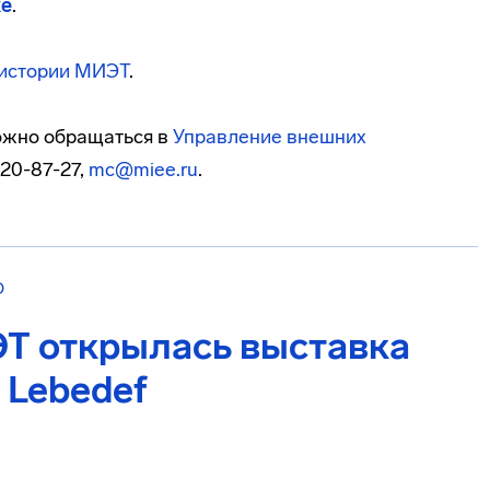
ке
.
истории МИЭТ
.
ожно обращаться в
Управление внешних
20-87-27,
mc@miee.ru
.
О
ЭТ открылась выставка
 Lebedef