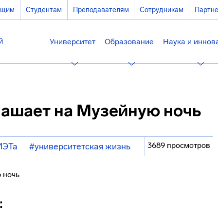
ющим
Студентам
Преподавателям
Сотрудникам
Партн
Университет
Образование
Наука и иннов
лашает на Музейную ночь
3689 просмотров
ИЭТа
#университетская жизнь
: