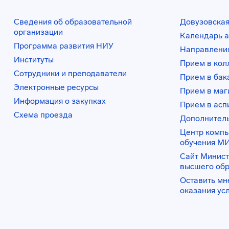
Сведения об образовательной
Довузовская
организации
Календарь а
Программа развития НИУ
Направления
Институты
Прием в ко
Сотрудники и преподаватели
Прием в бак
Электронные ресурсы
Прием в маг
Информация о закупках
Прием в асп
Схема проезда
Дополнител
Центр комп
обучения М
Сайт Минист
высшего об
Оставить мн
оказания ус