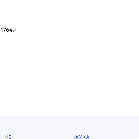
017649
АНИЕ
НАУКА