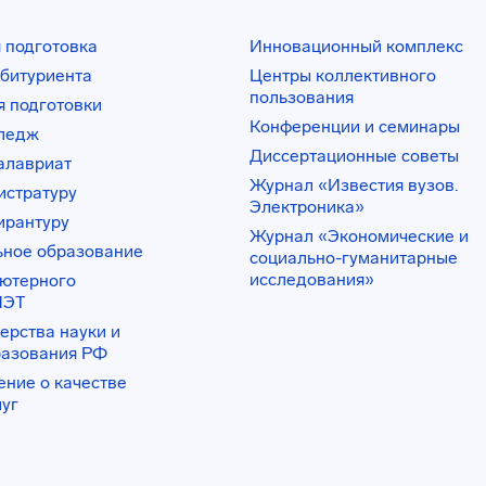
 подготовка
Инновационный комплекс
битуриента
Центры коллективного
пользования
 подготовки
Конференции и семинары
лледж
Диссертационные советы
алавриат
Журнал «Известия вузов.
истратуру
Электроника»
ирантуру
Журнал «Экономические и
ьное образование
социально-гуманитарные
исследования»
ьютерного
ИЭТ
ерства науки и
разования РФ
ение о качестве
луг