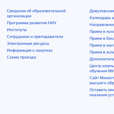
Сведения об образовательной
Довузовская
организации
Календарь а
Программа развития НИУ
Направления
Институты
Прием в ко
Сотрудники и преподаватели
Прием в бак
Электронные ресурсы
Прием в маг
Информация о закупках
Прием в асп
Схема проезда
Дополнител
Центр комп
обучения М
Сайт Минист
высшего об
Оставить мн
оказания ус