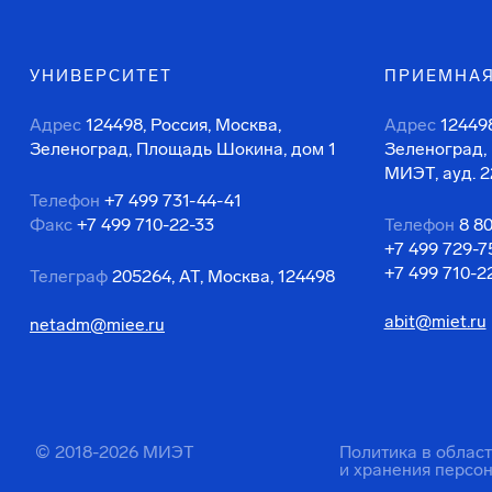
УНИВЕРСИТЕТ
ПРИЕМНАЯ
Адрес
124498, Россия, Москва,
Адрес
124498
Зеленоград, Площадь Шокина, дом 1
Зеленоград,
МИЭТ, ауд. 2
Телефон
+7 499 731-44-41
Факс
+7 499 710-22-33
Телефон
8 8
+7 499 729-7
+7 499 710-2
Телеграф
205264, АТ, Москва, 124498
abit@miet.ru
netadm@miee.ru
© 2018-2026 МИЭТ
Политика в облас
и хранения персо