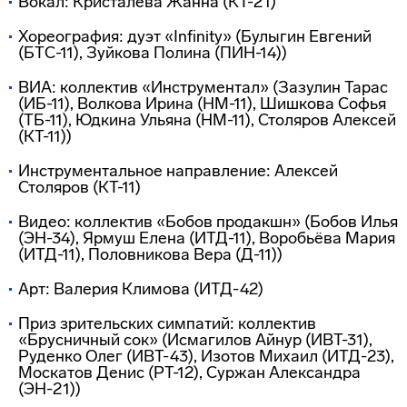
Вокал: Кристалева Жанна (КТ-21)
Хореография: дуэт «Infinity» (Булыгин Евгений
(БТС-11), Зуйкова Полина (ПИН-14))
ВИА: коллектив «Инструментал» (Зазулин Тарас
(ИБ-11), Волкова Ирина (НМ-11), Шишкова Софья
(ТБ-11), Юдкина Ульяна (НМ-11), Столяров Алексей
(КТ-11))
Инструментальное направление: Алексей
Столяров (КТ-11)
Видео: коллектив «Бобов продакшн» (Бобов Илья
(ЭН-34), Ярмуш Елена (ИТД-11), Воробьёва Мария
(ИТД-11), Половникова Вера (Д-11))
Арт: Валерия Климова (ИТД-42)
Приз зрительских симпатий: коллектив
«Брусничный сок» (Исмагилов Айнур (ИВТ-31),
Руденко Олег (ИВТ-43), Изотов Михаил (ИТД-23),
Москатов Денис (РТ-12), Суржан Александра
(ЭН-21))