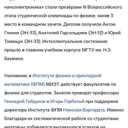
наноэлектроника» стали призёрами III Всероссийского
этапа студенческой олимпиады по физике, заняв 3
место в командном зачете. Диплом получили Антон
Глинин (ЭН-33), Анатолий Годгильдиев (ЭН-12) и Юрий
Томащук (ЭН-33). Интеллектуальное состязание
прошло в главном учебном корпусе МГТУ им. Н.Э.
Баумана.
Напомним, в
Институте физики и прикладной
математики (ФПМ)
МИЭТ действует факультатив по
физике для студентов. Занятия проводят профессоры
Геннадий Гайдуков
и
Игорь Горбатый
при поддержке
директора Института ФПМ
Николая Боргардта
. Именно
благодаря их систематической работе со студентами
миэтовцы добиваются выдающихся успехов на