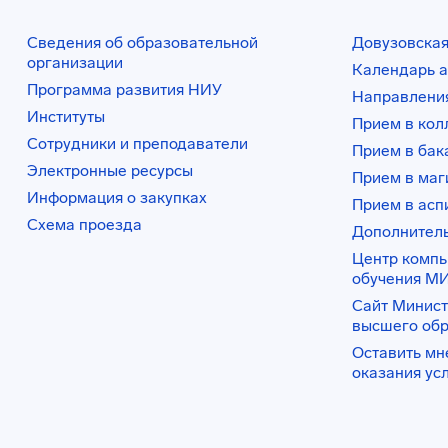
Сведения об образовательной
Довузовская
организации
Календарь а
Программа развития НИУ
Направления
Институты
Прием в ко
Сотрудники и преподаватели
Прием в бак
Электронные ресурсы
Прием в маг
Информация о закупках
Прием в асп
Схема проезда
Дополнител
Центр комп
обучения М
Сайт Минист
высшего об
Оставить мн
оказания ус