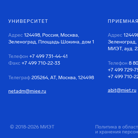
УНИВЕРСИТЕТ
ПРИЕМНАЯ
Адрес
124498, Россия, Москва,
Адрес
124498
Зеленоград, Площадь Шокина, дом 1
Зеленоград,
МИЭТ, ауд. 2
Телефон
+7 499 731-44-41
Факс
+7 499 710-22-33
Телефон
8 8
+7 499 729-7
+7 499 710-2
Телеграф
205264, АТ, Москва, 124498
abit@miet.ru
netadm@miee.ru
© 2018-2026 МИЭТ
Политика в облас
и хранения персо