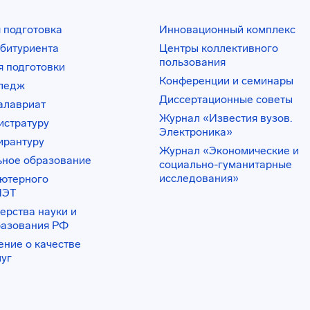
 подготовка
Инновационный комплекс
битуриента
Центры коллективного
пользования
 подготовки
Конференции и семинары
лледж
Диссертационные советы
алавриат
Журнал «Известия вузов.
истратуру
Электроника»
ирантуру
Журнал «Экономические и
ьное образование
социально-гуманитарные
исследования»
ьютерного
ИЭТ
ерства науки и
разования РФ
ение о качестве
луг