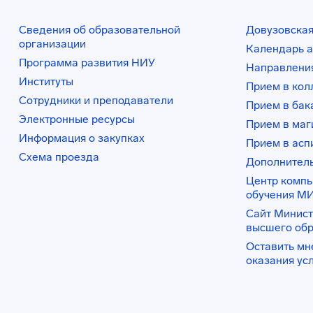
Сведения об образовательной
Довузовская
организации
Календарь а
Программа развития НИУ
Направления
Институты
Прием в ко
Сотрудники и преподаватели
Прием в бак
Электронные ресурсы
Прием в маг
Информация о закупках
Прием в асп
Схема проезда
Дополнител
Центр комп
обучения М
Сайт Минист
высшего об
Оставить мн
оказания ус