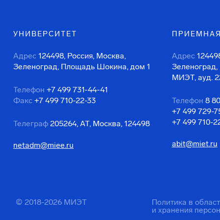
УНИВЕРСИТЕТ
ПРИЕМНАЯ
Адрес
124498, Россия, Москва,
Адрес
124498
Зеленоград, Площадь Шокина, дом 1
Зеленоград,
МИЭТ, ауд. 2
Телефон
+7 499 731-44-41
Факс
+7 499 710-22-33
Телефон
8 8
+7 499 729-7
+7 499 710-2
Телеграф
205264, АТ, Москва, 124498
abit@miet.ru
netadm@miee.ru
© 2018-2026 МИЭТ
Политика в облас
и хранения персо