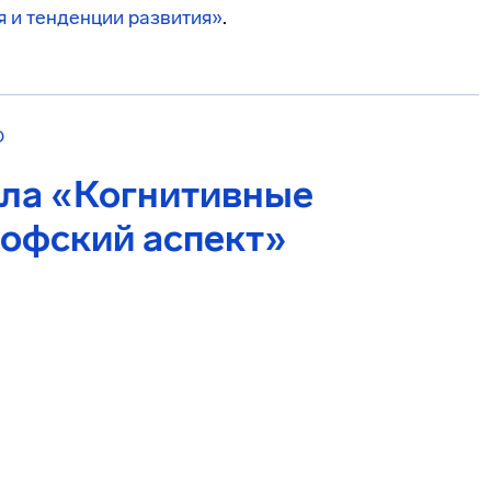
я и тенденции развития»
.
О
ола «Когнитивные
софский аспект»