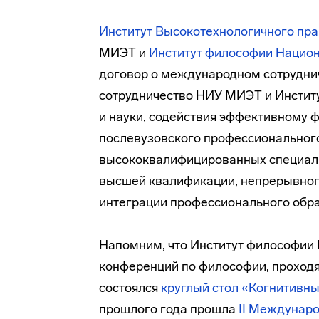
И
нститут Высокотехнологичного пра
МИЭТ и
Институт философии Национ
договор о международном сотруднич
сотрудничество НИУ МИЭТ и Инстит
и науки, содействия эффективному 
послевузовского профессионального
высококвалифицированных специали
высшей квалификации, непрерывног
интеграции профессионального обра
Напомним, что Институт философии
конференций по философии, проходя
состоялся
круглый стол «Когнитивны
прошлого года прошла
II Междунаро