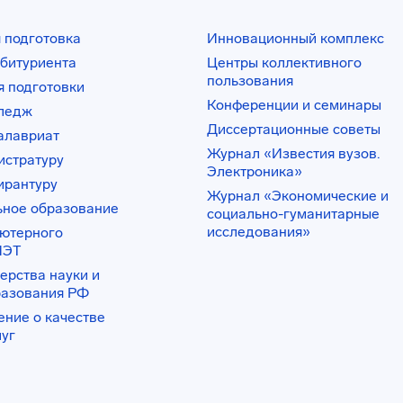
 подготовка
Инновационный комплекс
битуриента
Центры коллективного
пользования
 подготовки
Конференции и семинары
лледж
Диссертационные советы
алавриат
Журнал «Известия вузов.
истратуру
Электроника»
ирантуру
Журнал «Экономические и
ьное образование
социально-гуманитарные
исследования»
ьютерного
ИЭТ
ерства науки и
разования РФ
ение о качестве
луг