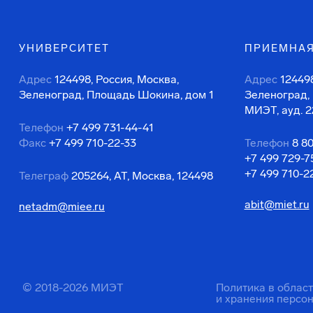
УНИВЕРСИТЕТ
ПРИЕМНАЯ
Адрес
124498, Россия, Москва,
Адрес
124498
Зеленоград, Площадь Шокина, дом 1
Зеленоград,
МИЭТ, ауд. 2
Телефон
+7 499 731-44-41
Факс
+7 499 710-22-33
Телефон
8 8
+7 499 729-7
+7 499 710-2
Телеграф
205264, АТ, Москва, 124498
abit@miet.ru
netadm@miee.ru
© 2018-2026 МИЭТ
Политика в облас
и хранения персо