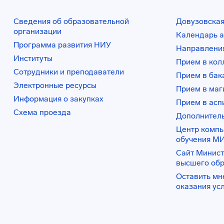
Сведения об образовательной
Довузовская
организации
Календарь а
Программа развития НИУ
Направления
Институты
Прием в ко
Сотрудники и преподаватели
Прием в бак
Электронные ресурсы
Прием в маг
Информация о закупках
Прием в асп
Схема проезда
Дополнител
Центр комп
обучения М
Сайт Минист
высшего об
Оставить мн
оказания ус