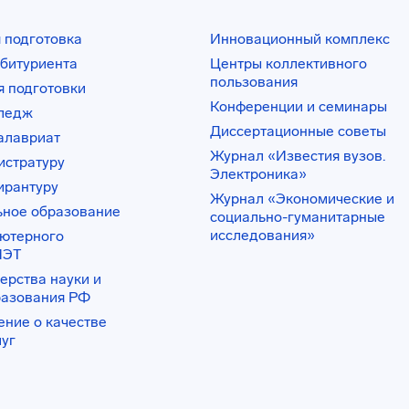
 подготовка
Инновационный комплекс
битуриента
Центры коллективного
пользования
 подготовки
Конференции и семинары
лледж
Диссертационные советы
алавриат
Журнал «Известия вузов.
истратуру
Электроника»
ирантуру
Журнал «Экономические и
ьное образование
социально-гуманитарные
исследования»
ьютерного
ИЭТ
ерства науки и
разования РФ
ение о качестве
луг