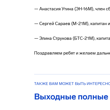
— Анастасия Утина (ЭН-16М), член сб
— Сергей Сараев (М-21М), капитан 
— Элина Струкова (БТС-21М), капит
Поздравляем ребят и желаем дальн
ТАКЖЕ ВАМ МОЖЕТ БЫТЬ ИНТЕРЕСН
Выходные полные