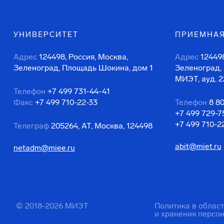
УНИВЕРСИТЕТ
ПРИЕМНАЯ
Адрес
124498, Россия, Москва,
Адрес
124498
Зеленоград, Площадь Шокина, дом 1
Зеленоград,
МИЭТ, ауд. 2
Телефон
+7 499 731-44-41
Факс
+7 499 710-22-33
Телефон
8 8
+7 499 729-7
+7 499 710-2
Телеграф
205264, АТ, Москва, 124498
abit@miet.ru
netadm@miee.ru
© 2018-2026 МИЭТ
Политика в облас
и хранения персо