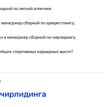
орной по легкой атлетике.
и менеджер сборной по армрестлингу;
ан и менеджер сборной по чирлидингу.
ейших спортивных карьерных высот!
О
 чирлидинга