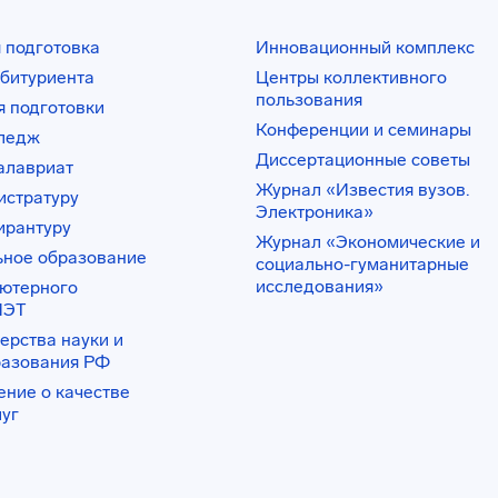
 подготовка
Инновационный комплекс
битуриента
Центры коллективного
пользования
 подготовки
Конференции и семинары
лледж
Диссертационные советы
алавриат
Журнал «Известия вузов.
истратуру
Электроника»
ирантуру
Журнал «Экономические и
ьное образование
социально-гуманитарные
исследования»
ьютерного
ИЭТ
ерства науки и
разования РФ
ение о качестве
луг