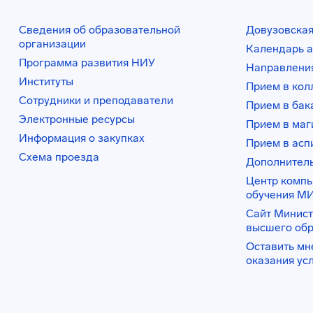
Сведения об образовательной
Довузовская
организации
Календарь а
Программа развития НИУ
Направления
Институты
Прием в ко
Сотрудники и преподаватели
Прием в бак
Электронные ресурсы
Прием в маг
Информация о закупках
Прием в асп
Схема проезда
Дополнител
Центр комп
обучения М
Сайт Минист
высшего об
Оставить мн
оказания ус