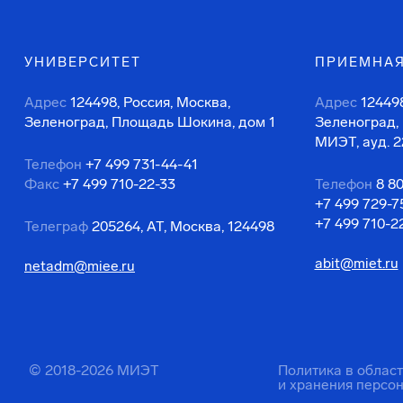
УНИВЕРСИТЕТ
ПРИЕМНАЯ
Адрес
124498, Россия, Москва,
Адрес
124498
Зеленоград, Площадь Шокина, дом 1
Зеленоград,
МИЭТ, ауд. 2
Телефон
+7 499 731-44-41
Факс
+7 499 710-22-33
Телефон
8 8
+7 499 729-7
+7 499 710-2
Телеграф
205264, АТ, Москва, 124498
abit@miet.ru
netadm@miee.ru
© 2018-2026 МИЭТ
Политика в облас
и хранения персо