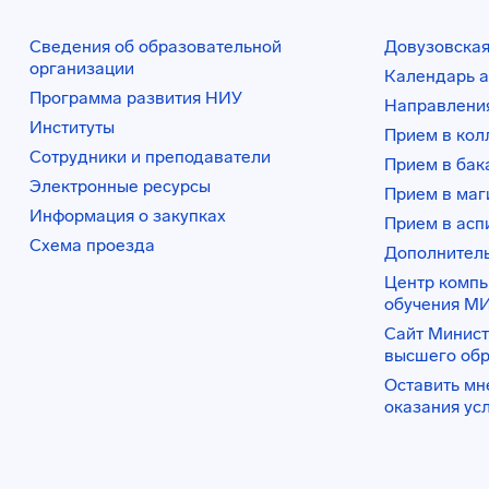
Сведения об образовательной
Довузовская
организации
Календарь а
Программа развития НИУ
Направления
Институты
Прием в ко
Сотрудники и преподаватели
Прием в бак
Электронные ресурсы
Прием в маг
Информация о закупках
Прием в асп
Схема проезда
Дополнител
Центр комп
обучения М
Сайт Минист
высшего об
Оставить мн
оказания ус