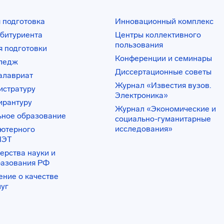
 подготовка
Инновационный комплекс
битуриента
Центры коллективного
пользования
 подготовки
Конференции и семинары
лледж
Диссертационные советы
алавриат
Журнал «Известия вузов.
истратуру
Электроника»
ирантуру
Журнал «Экономические и
ьное образование
социально-гуманитарные
исследования»
ьютерного
ИЭТ
ерства науки и
разования РФ
ение о качестве
луг