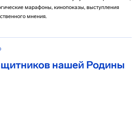
логические марафоны, кинопоказы, выступления
ественного мнения.
О
ащитников нашей Родины