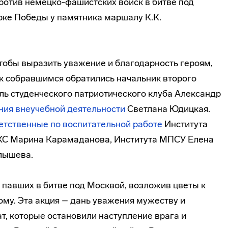
ротив немецко-фашистских войск в битве под
ке Победы у памятника маршалу К.К.
тобы выразить уважение и благодарность героям,
к собравшимся обратились начальник второго
ль студенческого патриотического клуба Александр
ния внеучебной деятельности
Светлана Юдицкая.
етственные по воспитательной работе
Института
КС Марина Карамаданова, Института МПСУ Елена
лышева.
 павших в битве под Москвой, возложив цветы к
ому. Эта акция – дань уважения мужеству и
т, которые остановили наступление врага и