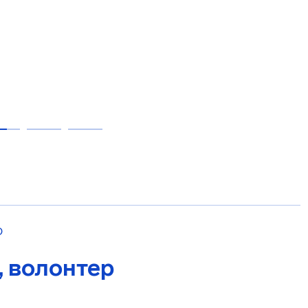
О
, волонтер