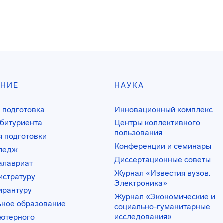
АНИЕ
НАУКА
 подготовка
Инновационный комплекс
битуриента
Центры коллективного
пользования
 подготовки
Конференции и семинары
лледж
Диссертационные советы
алавриат
Журнал «Известия вузов.
истратуру
Электроника»
ирантуру
Журнал «Экономические и
ьное образование
социально-гуманитарные
исследования»
ьютерного