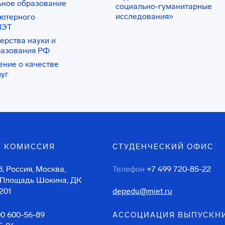
ьное образование
социально-гуманитарные
исследования»
ьютерного
ИЭТ
ерства науки и
разования РФ
ение о качестве
луг
 КОМИССИЯ
СТУДЕНЧЕСКИЙ ОФИС
, Россия, Москва,
Телефон
+7 499 720-85-22
 Площадь Шокина, ДК
201
depedu@miet.ru
00 600-56-89
АССОЦИАЦИЯ ВЫПУСКН