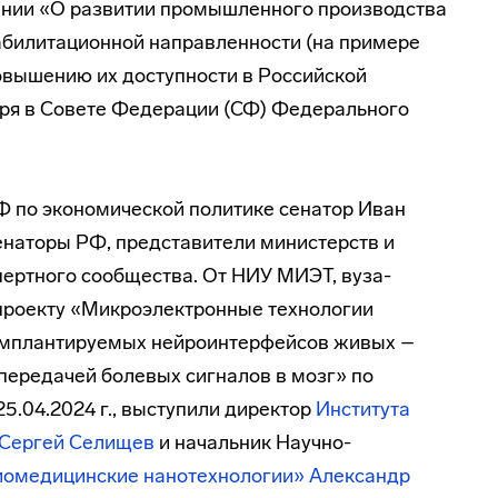
ании «О развитии промышленного производства
абилитационной направленности (на примере
повышению их доступности в Российской
бря в Совете Федерации (СФ) Федерального
 по экономической политике сенатор Иван
сенаторы РФ, представители министерств и
пертного сообщества. От НИУ МИЭТ, вуза-
проекту «Микроэлектронные технологии
мплантируемых нейроинтерфейсов живых –
передачей болевых сигналов в мозг» по
5.04.2024 г., выступили директор
Института
Сергей
Селищев
и начальник Научно-
омедицинские нанотехнологии»
Александр