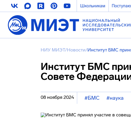
Школьникам
Поступа
НИУ МИЭТ
/
Новости
/
Институт БМС прин
Институт БМС прин
Совете Федераци
08 ноября 2024
#БМС
#наука