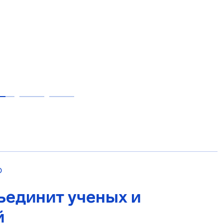
О
ъединит ученых и
й