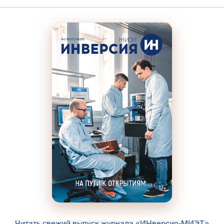
Читать свежий выпуск журнала «ИНверсия-МИЭТ»