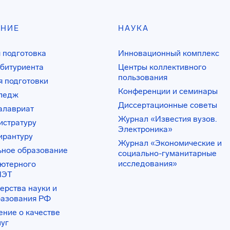
АНИЕ
НАУКА
 подготовка
Инновационный комплекс
битуриента
Центры коллективного
пользования
 подготовки
Конференции и семинары
лледж
Диссертационные советы
алавриат
Журнал «Известия вузов.
истратуру
Электроника»
ирантуру
Журнал «Экономические и
ьное образование
социально-гуманитарные
исследования»
ьютерного
ИЭТ
ерства науки и
разования РФ
ение о качестве
луг