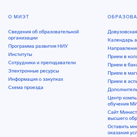
О МИЭТ
ОБРАЗОВ
Сведения об образовательной
Довузовская
организации
Календарь а
Программа развития НИУ
Направления
Институты
Прием в ко
Сотрудники и преподаватели
Прием в бак
Электронные ресурсы
Прием в маг
Информация о закупках
Прием в асп
Схема проезда
Дополнител
Центр комп
обучения М
Сайт Минист
высшего об
Оставить мн
оказания ус