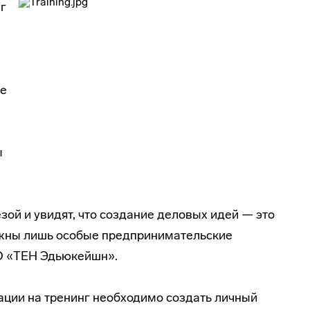
г
ые
ы
ой и увидят, что создание деловых идей — это
ужны лишь особые предпринимательские
О «ТЕН Эдьюкейшн».
ации на тренинг необходимо создать личный