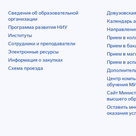
Сведения об образовательной
Довузовская
организации
Календарь а
Программа развития НИУ
Направления
Институты
Прием в ко
Сотрудники и преподаватели
Прием в бак
Электронные ресурсы
Прием в маг
Информация о закупках
Прием в асп
Схема проезда
Дополнител
Центр комп
обучения М
Сайт Минист
высшего об
Оставить мн
оказания ус