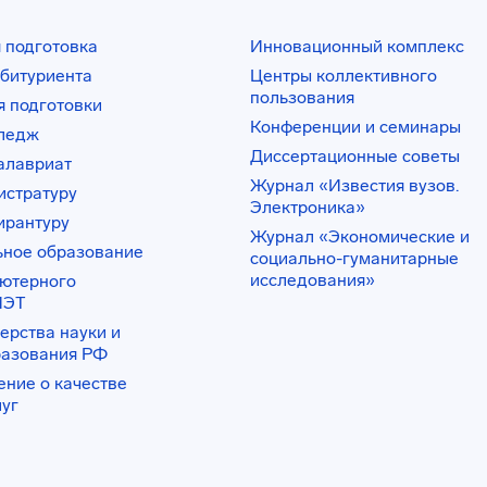
 подготовка
Инновационный комплекс
битуриента
Центры коллективного
пользования
 подготовки
Конференции и семинары
лледж
Диссертационные советы
алавриат
Журнал «Известия вузов.
истратуру
Электроника»
ирантуру
Журнал «Экономические и
ьное образование
социально-гуманитарные
исследования»
ьютерного
ИЭТ
ерства науки и
разования РФ
ение о качестве
луг