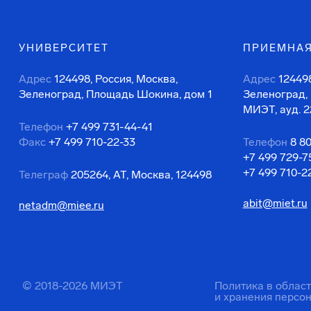
УНИВЕРСИТЕТ
ПРИЕМНАЯ
Адрес
124498, Россия, Москва,
Адрес
124498
Зеленоград, Площадь Шокина, дом 1
Зеленоград,
МИЭТ, ауд. 2
Телефон
+7 499 731-44-41
Факс
+7 499 710-22-33
Телефон
8 8
+7 499 729-7
+7 499 710-2
Телеграф
205264, АТ, Москва, 124498
abit@miet.ru
netadm@miee.ru
© 2018-2026 МИЭТ
Политика в облас
и хранения персо