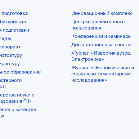
 подготовка
Инновационный комплекс
битуриента
Центры коллективного
пользования
 подготовки
Конференции и семинары
лледж
Диссертационные советы
алавриат
Журнал «Известия вузов.
истратуру
Электроника»
ирантуру
Журнал «Экономические и
ьное образование
социально-гуманитарные
исследования»
ьютерного
ИЭТ
ерства науки и
разования РФ
ение о качестве
луг