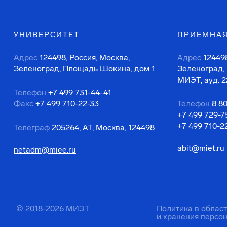
УНИВЕРСИТЕТ
ПРИЕМНАЯ
Адрес
124498, Россия, Москва,
Адрес
124498
Зеленоград, Площадь Шокина, дом 1
Зеленоград,
МИЭТ, ауд. 2
Телефон
+7 499 731-44-41
Факс
+7 499 710-22-33
Телефон
8 8
+7 499 729-7
+7 499 710-2
Телеграф
205264, АТ, Москва, 124498
abit@miet.ru
netadm@miee.ru
© 2018-2026 МИЭТ
Политика в облас
и хранения персо