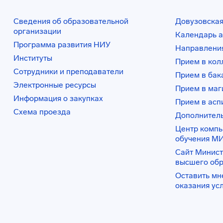
Сведения об образовательной
Довузовская
организации
Календарь а
Программа развития НИУ
Направления
Институты
Прием в ко
Сотрудники и преподаватели
Прием в бак
Электронные ресурсы
Прием в маг
Информация о закупках
Прием в асп
Схема проезда
Дополнител
Центр комп
обучения М
Сайт Минист
высшего об
Оставить мн
оказания ус