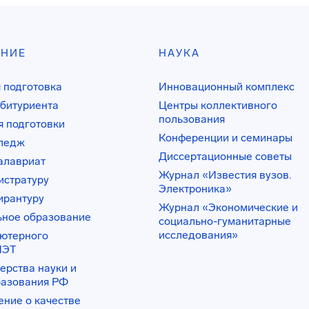
АНИЕ
НАУКА
 подготовка
Инновационный комплекс
битуриента
Центры коллективного
пользования
 подготовки
Конференции и семинары
лледж
Диссертационные советы
алавриат
Журнал «Известия вузов.
истратуру
Электроника»
ирантуру
Журнал «Экономические и
ьное образование
социально-гуманитарные
исследования»
ьютерного
ИЭТ
ерства науки и
разования РФ
ение о качестве