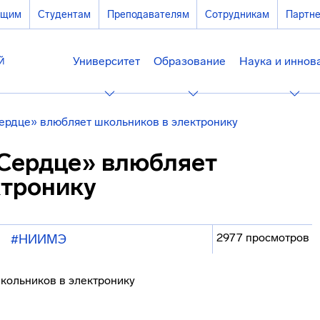
ющим
Студентам
Преподавателям
Сотрудникам
Партн
Университет
Образование
Наука и иннов
ердце» влюбляет школьников в электронику
Сердце» влюбляет
ктронику
2977 просмотров
#НИИМЭ