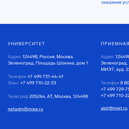
оказания ус
УНИВЕРСИТЕТ
ПРИЕМНАЯ
Адрес
124498, Россия, Москва,
Адрес
124498
Зеленоград, Площадь Шокина, дом 1
Зеленоград,
МИЭТ, ауд. 2
Телефон
+7 499 731-44-41
Факс
+7 499 710-22-33
Телефон
8 8
+7 499 729-7
+7 499 710-2
Телеграф
205264, АТ, Москва, 124498
abit@miet.ru
netadm@miee.ru