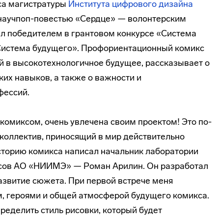
рса магистратуры
Института цифрового дизайна
 научпоп-­повестью «Сердце» — волонтерским
л победителем в грантовом конкурсе «Система
Система будущего». Профориентационный комикс
й в высокотехнологичное будущее, рассказывает о
ких навыков, а также о важности и
фессий.
омиксом, очень увлечена своим проектом! Это по-
коллектив, приносящий в мир действительно
сторию комикса написал начальник лаборатории
ссов АО «НИИМЭ» — Роман Арилин. Он разработал
азвитие сюжета. При первой встрече меня
м, героями и общей атмосферой будущего комикса.
ределить стиль рисовки, который будет