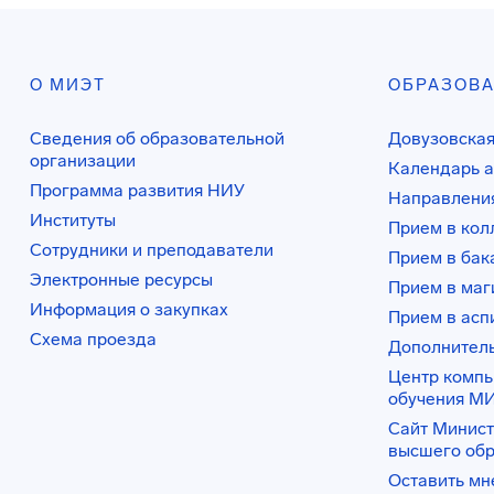
О МИЭТ
ОБРАЗОВ
Сведения об образовательной
Довузовская
организации
Календарь а
Программа развития НИУ
Направления
Институты
Прием в ко
Сотрудники и преподаватели
Прием в бак
Электронные ресурсы
Прием в маг
Информация о закупках
Прием в асп
Схема проезда
Дополнител
Центр комп
обучения М
Сайт Минист
высшего об
Оставить мн