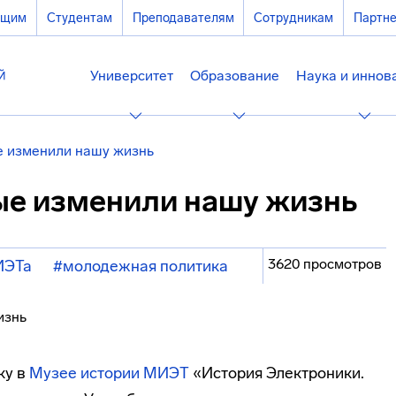
ющим
Студентам
Преподавателям
Сотрудникам
Партн
Университет
Образование
Наука и иннов
ые изменили нашу жизнь
рые изменили нашу жизнь
3620 просмотров
ИЭТа
#молодежная политика
ку в
Музее истории МИЭТ
«История Электроники.