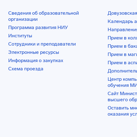
Сведения об образовательной
Довузовская
организации
Календарь а
Программа развития НИУ
Направления
Институты
Прием в ко
Сотрудники и преподаватели
Прием в бак
Электронные ресурсы
Прием в маг
Информация о закупках
Прием в асп
Схема проезда
Дополнител
Центр комп
обучения М
Сайт Минист
высшего об
Оставить мн
оказания ус