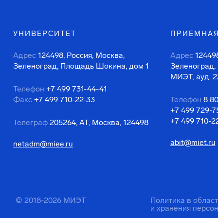
УНИВЕРСИТЕТ
ПРИЕМНАЯ
Адрес
124498, Россия, Москва,
Адрес
124498
Зеленоград, Площадь Шокина, дом 1
Зеленоград,
МИЭТ, ауд. 2
Телефон
+7 499 731-44-41
Факс
+7 499 710-22-33
Телефон
8 8
+7 499 729-7
+7 499 710-2
Телеграф
205264, АТ, Москва, 124498
abit@miet.ru
netadm@miee.ru
© 2018-2026 МИЭТ
Политика в облас
и хранения персо