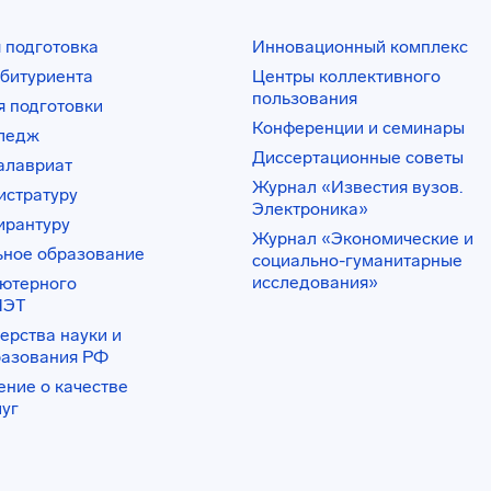
 подготовка
Инновационный комплекс
битуриента
Центры коллективного
пользования
 подготовки
Конференции и семинары
лледж
Диссертационные советы
алавриат
Журнал «Известия вузов.
истратуру
Электроника»
ирантуру
Журнал «Экономические и
ьное образование
социально-гуманитарные
исследования»
ьютерного
ИЭТ
ерства науки и
разования РФ
ение о качестве
луг