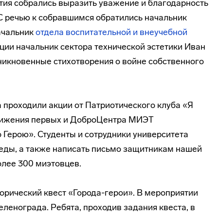
тия собрались выразить уважение и благодарность
С речью к собравшимся обратились начальник
ачальник
отдела воспитательной и внеучебной
ии начальник сектора технической эстетики Иван
икновенные стихотворения о войне собственного
а проходили акции от Патриотического клуба «Я
вижения первых и ДоброЦентра МИЭТ
 Герою». Студенты и сотрудники университета
еды, а также написать письмо защитникам нашей
олее 300 миэтовцев.
орический квест «Города-герои». В мероприятии
еленограда. Ребята, проходив задания квеста, в