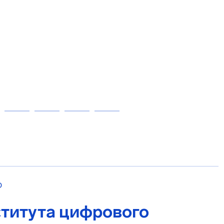
О
титута цифрового