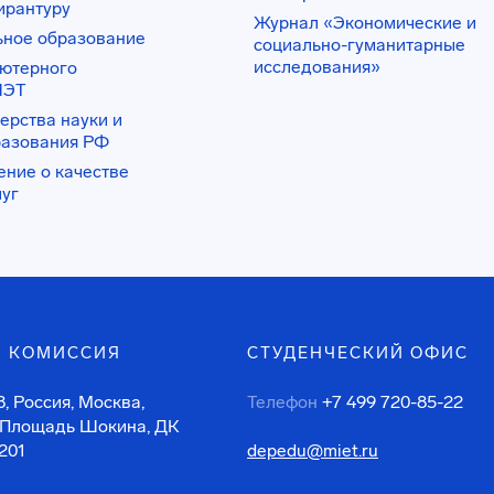
ирантуру
Журнал «Экономические и
ьное образование
социально-гуманитарные
исследования»
ьютерного
ИЭТ
ерства науки и
разования РФ
ение о качестве
луг
 КОМИССИЯ
СТУДЕНЧЕСКИЙ ОФИС
, Россия, Москва,
Телефон
+7 499 720-85-22
 Площадь Шокина, ДК
201
depedu@miet.ru