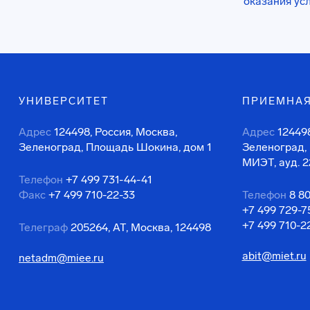
оказания ус
УНИВЕРСИТЕТ
ПРИЕМНАЯ
Адрес
124498, Россия, Москва,
Адрес
124498
Зеленоград, Площадь Шокина, дом 1
Зеленоград,
МИЭТ, ауд. 2
Телефон
+7 499 731-44-41
Факс
+7 499 710-22-33
Телефон
8 8
+7 499 729-7
+7 499 710-2
Телеграф
205264, АТ, Москва, 124498
abit@miet.ru
netadm@miee.ru