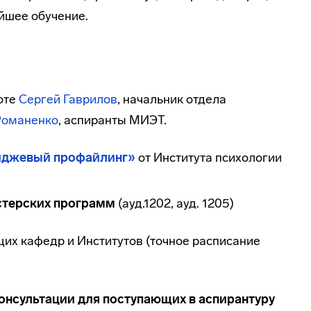
йшее обучение.
боте
Сергей Гаврилов
, начальник отдела
Романенко
, аспиранты МИЭТ.
иджевый профайлинг
»
от Института психологии
стерских программ
(ауд.1202, ауд. 1205)
их кафедр и Институтов (точное расписание
онсультации для поступающих в аспирантуру