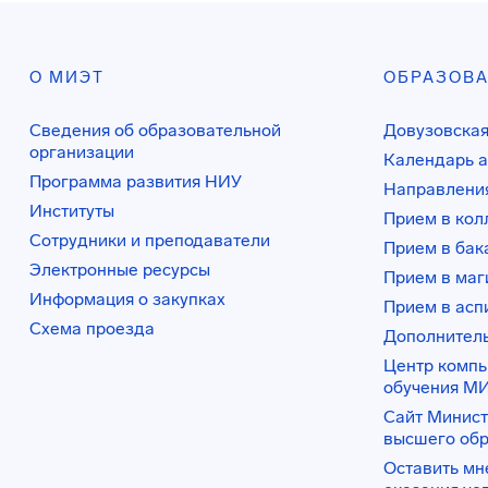
О МИЭТ
ОБРАЗОВ
Сведения об образовательной
Довузовская
организации
Календарь а
Программа развития НИУ
Направления
Институты
Прием в ко
Сотрудники и преподаватели
Прием в бак
Электронные ресурсы
Прием в маг
Информация о закупках
Прием в асп
Схема проезда
Дополнител
Центр комп
обучения М
Сайт Минист
высшего об
Оставить мн