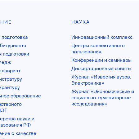
АНИЕ
НАУКА
 подготовка
Инновационный комплекс
битуриента
Центры коллективного
пользования
 подготовки
Конференции и семинары
лледж
Диссертационные советы
алавриат
Журнал «Известия вузов.
истратуру
Электроника»
ирантуру
Журнал «Экономические и
ьное образование
социально-гуманитарные
исследования»
ьютерного
ИЭТ
ерства науки и
разования РФ
ение о качестве