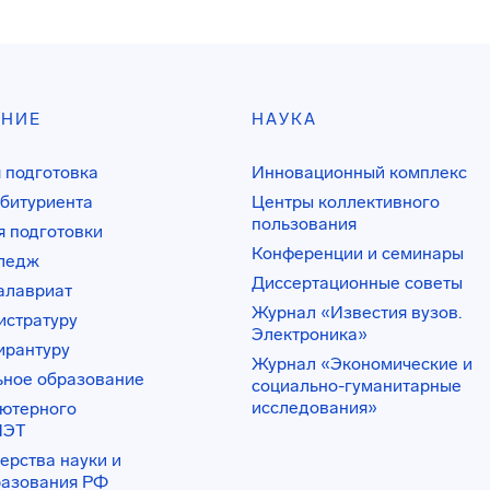
АНИЕ
НАУКА
 подготовка
Инновационный комплекс
битуриента
Центры коллективного
пользования
 подготовки
Конференции и семинары
лледж
Диссертационные советы
алавриат
Журнал «Известия вузов.
истратуру
Электроника»
ирантуру
Журнал «Экономические и
ьное образование
социально-гуманитарные
исследования»
ьютерного
ИЭТ
ерства науки и
разования РФ