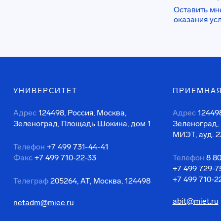
Оставить мн
оказания ус
УНИВЕРСИТЕТ
ПРИЕМНАЯ
Адрес
124498, Россия, Москва,
Адрес
124498
Зеленоград, Площадь Шокина, дом 1
Зеленоград,
МИЭТ, ауд. 2
Телефон
+7 499 731-44-41
Факс
+7 499 710-22-33
Телефон
8 8
+7 499 729-7
+7 499 710-2
Телеграф
205264, АТ, Москва, 124498
abit@miet.ru
netadm@miee.ru