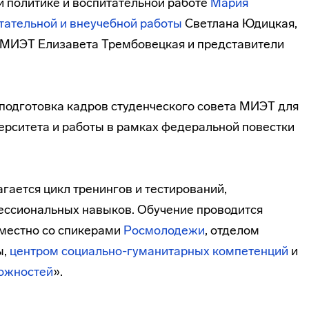
 политике и воспитательной работе
Мария
тательной и внеучебной работы
Светлана Юдицкая,
МИЭТ Елизавета Трембовецкая и представители
подготовка кадров студенческого совета МИЭТ для
ерситета и работы в рамках федеральной повестки
гается цикл тренингов и тестирований,
ессиональных навыков. Обучение проводится
местно со спикерами
Росмолодежи
, отделом
ы,
центром социально-гуманитарных компетенций
и
можностей
».