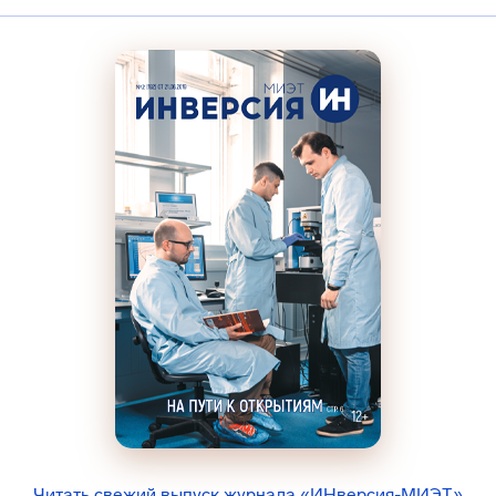
Читать свежий выпуск журнала «ИНверсия-МИЭТ»