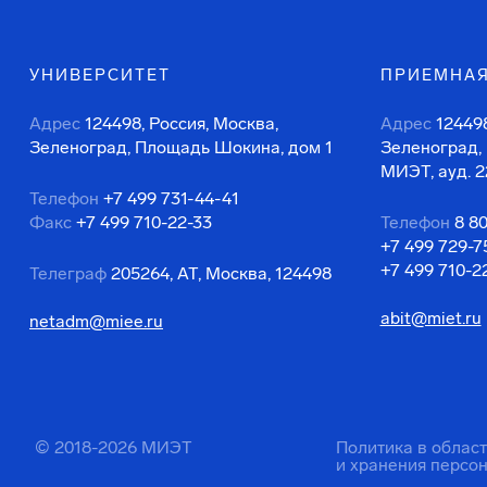
УНИВЕРСИТЕТ
ПРИЕМНАЯ
Адрес
124498, Россия, Москва,
Адрес
124498
Зеленоград, Площадь Шокина, дом 1
Зеленоград,
МИЭТ, ауд. 2
Телефон
+7 499 731-44-41
Факс
+7 499 710-22-33
Телефон
8 8
+7 499 729-7
+7 499 710-2
Телеграф
205264, АТ, Москва, 124498
abit@miet.ru
netadm@miee.ru
© 2018-2026 МИЭТ
Политика в облас
и хранения персо