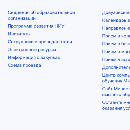
Сведения об образовательной
Довузовская
организации
Календарь а
Программа развития НИУ
Направления
Институты
Прием в ко
Сотрудники и преподаватели
Прием в бак
Электронные ресурсы
Прием в маг
Информация о закупках
Прием в асп
Схема проезда
Дополнител
Центр комп
обучения М
Сайт Минист
высшего об
Оставить мн
оказания ус