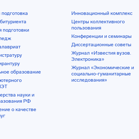
 подготовка
Инновационный комплекс
битуриента
Центры коллективного
пользования
 подготовки
Конференции и семинары
лледж
Диссертационные советы
алавриат
Журнал «Известия вузов.
истратуру
Электроника»
ирантуру
Журнал «Экономические и
ьное образование
социально-гуманитарные
исследования»
ьютерного
ИЭТ
ерства науки и
разования РФ
ение о качестве
луг