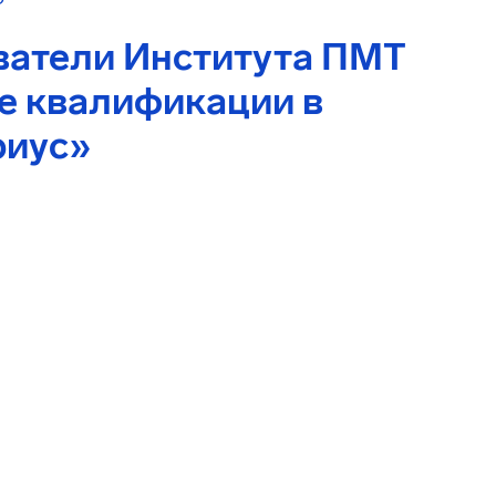
ватели Института ПМТ
е квалификации в
риус»