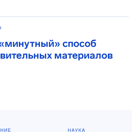
О
 «минутный» способ
твительных материалов
АНИЕ
НАУКА