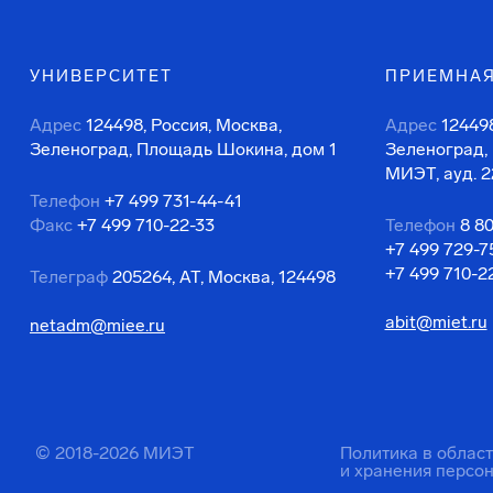
УНИВЕРСИТЕТ
ПРИЕМНАЯ
Адрес
124498, Россия, Москва,
Адрес
124498
Зеленоград, Площадь Шокина, дом 1
Зеленоград,
МИЭТ, ауд. 2
Телефон
+7 499 731-44-41
Факс
+7 499 710-22-33
Телефон
8 8
+7 499 729-7
+7 499 710-2
Телеграф
205264, АТ, Москва, 124498
abit@miet.ru
netadm@miee.ru
© 2018-2026 МИЭТ
Политика в облас
и хранения персо