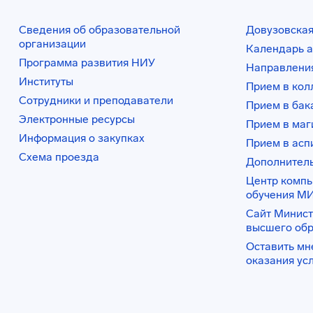
Сведения об образовательной
Довузовская
организации
Календарь а
Программа развития НИУ
Направления
Институты
Прием в ко
Сотрудники и преподаватели
Прием в бак
Электронные ресурсы
Прием в маг
Информация о закупках
Прием в асп
Схема проезда
Дополнител
Центр комп
обучения М
Сайт Минист
высшего об
Оставить мн
оказания ус