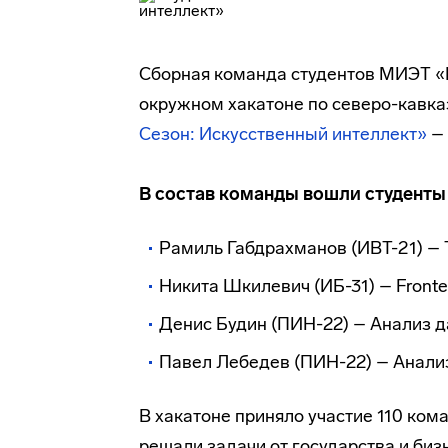
Сборная команда студентов МИЭТ «
окружном хакатоне по северо-кавк
Сезон: Искусственный интеллект»
– 
В состав команды вошли студенты
Рамиль Габдрахманов (ИВТ-21) –
Никита Шкилевич (ИБ-31) – Front
Денис Будин (ПИН-22) – Анализ д
Павел Лебедев (ПИН-22) – Анализ
В хакатоне приняло участие 110 ком
решали задачи от государства и биз