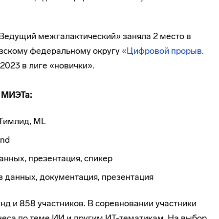
Ведущий межгалактический» заняла 2 место в
азскому федеральному округу
«Цифровой прорыв.
2023 в лиге «новички».
 МИЭТа:
 Тимлид, ML
end
анных, презентация, спикер
 данных, документация, презентация
анд и 858 участников. В соревновании участники
неса по теме ИИ и другим ИТ-тематикам. На выбор