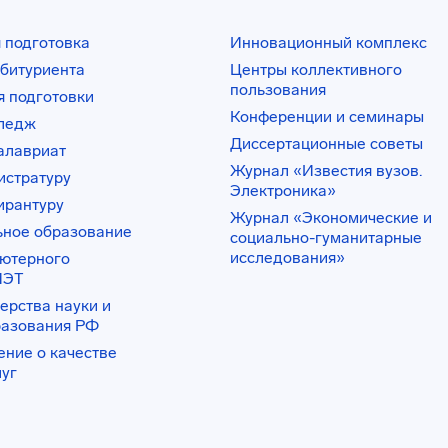
 подготовка
Инновационный комплекс
битуриента
Центры коллективного
пользования
 подготовки
Конференции и семинары
лледж
Диссертационные советы
алавриат
Журнал «Известия вузов.
истратуру
Электроника»
ирантуру
Журнал «Экономические и
ьное образование
социально-гуманитарные
исследования»
ьютерного
ИЭТ
ерства науки и
разования РФ
ение о качестве
луг