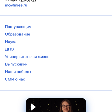
+7 499 720-87-27
mc@miee.ru
Поступающим
Образование
Наука
ДПО
Университетская жизнь
Выпускники
Наши победы
СМИ о нас