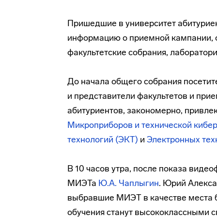
Пришедшие в университет абитуриен
информацию о приемной кампании, о
факультетские собрания, лаборатор
До начала общего собрания посетит
и представители факультетов и при
абитуриентов, закономерно, привле
Микроприборов и технической кибе
технологий (ЭКТ)
и
Электронных тех
В 10 часов утра, после показа виде
МИЭТа
Ю.А. Чаплыгин
. Юрий Алекса
выбравшие МИЭТ в качестве места б
обучения станут высококлассными с