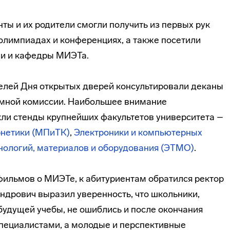
ты и их родители смогли получить из первых рук
лимпиадах и конференциях, а также посетили
ии и кафедры МИЭТа.
елей Дня открытых дверей консультировали деканы
емной комиссии. Наибольшее внимание
кли стенды крупнейших факультетов университета –
рнетики (МПиТК)
,
Электроники и компьютерных
нологий, материалов и оборудования (ЭТМО)
.
офильмов о МИЭТе, к абитуриентам обратился ректор
ндрович выразил уверенность, что школьники,
удущей учебы, не ошиблись и после окончания
пециалистами, а молодые и перспективные