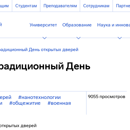
ющим
Студентам
Преподавателям
Сотрудникам
Партн
Университет
Образование
Наука и иннов
адиционный День открытых дверей
традиционный День
9055 просмотров
верей
#нанотехнологии
и
#общежитие
#военная