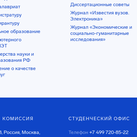
Диссертационные советы
алавриат
Журнал «Известия вузов.
истратуру
Электроника»
ирантуру
Журнал «Экономические и
ьное образование
социально-гуманитарные
исследования»
ьютерного
ИЭТ
ерства науки и
разования РФ
ение о качестве
луг
 КОМИССИЯ
СТУДЕНЧЕСКИЙ ОФИС
, Россия, Москва,
Телефон
+7 499 720-85-22