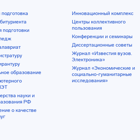
 подготовка
Инновационный комплекс
битуриента
Центры коллективного
пользования
 подготовки
Конференции и семинары
лледж
Диссертационные советы
алавриат
Журнал «Известия вузов.
истратуру
Электроника»
ирантуру
Журнал «Экономические и
ьное образование
социально-гуманитарные
исследования»
ьютерного
ИЭТ
ерства науки и
разования РФ
ение о качестве
луг