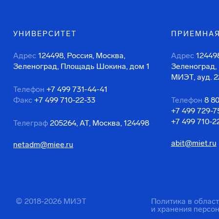
УНИВЕРСИТЕТ
ПРИЕМНАЯ
Адрес
124498, Россия, Москва,
Адрес
124498
Зеленоград, Площадь Шокина, дом 1
Зеленоград,
МИЭТ, ауд. 2
Телефон
+7 499 731-44-41
Факс
+7 499 710-22-33
Телефон
8 8
+7 499 729-7
+7 499 710-2
Телеграф
205264, АТ, Москва, 124498
abit@miet.ru
netadm@miee.ru
© 2018-2026 МИЭТ
Политика в облас
и хранения персо