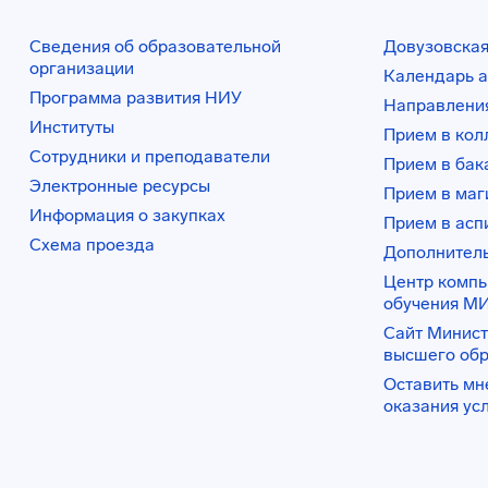
Сведения об образовательной
Довузовская
организации
Календарь а
Программа развития НИУ
Направления
Институты
Прием в ко
Сотрудники и преподаватели
Прием в бак
Электронные ресурсы
Прием в маг
Информация о закупках
Прием в асп
Схема проезда
Дополнител
Центр комп
обучения М
Сайт Минист
высшего об
Оставить мн
оказания ус