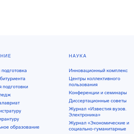
АНИЕ
НАУКА
 подготовка
Инновационный комплекс
битуриента
Центры коллективного
пользования
 подготовки
Конференции и семинары
лледж
Диссертационные советы
алавриат
Журнал «Известия вузов.
истратуру
Электроника»
ирантуру
Журнал «Экономические и
ьное образование
социально-гуманитарные