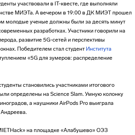
уденты участвовали в IT-квесте, где выполняли
нстве МИЭТа. А вечером в 19:00 в ДК МИЭТ прошел
ром молодые ученые должны были за десять минут
современных разработках. Участники говорили на
лерода, развитие 5G-сетей и перспективы
 окнах. Победителем стал студент
Института
уплением «5G для зумеров: распределение
студенты становились участниками итогового
ыли определены на Science Slam. Умную колонку
иноградов, а наушники AirPods Pro выиграла
 Андреева.
«MIETHack» на площадке «Алабушево» ОЭЗ