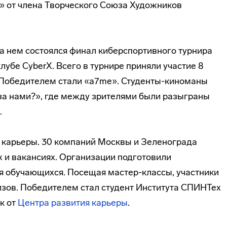
» от члена Творческого Союза Художников
На нем состоялся финал киберспортивного турнира
лубе CyberX. Всего в турнире приняли участие 8
. Победителем стали «a7me». Студенты-киноманы
за нами?», где между зрителями были разыграны
.
ь карьеры. 30 компаний Москвы и Зеленограда
х и вакансиях. Организации подготовили
я обучающихся. Посещая мастер-классы, участники
зов. Победителем стал студент Института СПИНТех
к от
Центра развития карьеры
.