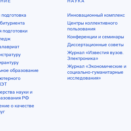
АНИЕ
НАУКА
 подготовка
Инновационный комплекс
битуриента
Центры коллективного
пользования
 подготовки
Конференции и семинары
лледж
Диссертационные советы
алавриат
Журнал «Известия вузов.
истратуру
Электроника»
ирантуру
Журнал «Экономические и
ьное образование
социально-гуманитарные
исследования»
ьютерного
ИЭТ
ерства науки и
разования РФ
ение о качестве
луг