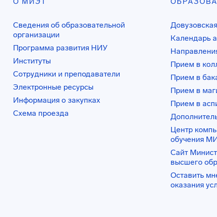
О МИЭТ
ОБРАЗОВ
Сведения об образовательной
Довузовская
организации
Календарь а
Программа развития НИУ
Направления
Институты
Прием в ко
Сотрудники и преподаватели
Прием в бак
Электронные ресурсы
Прием в маг
Информация о закупках
Прием в асп
Схема проезда
Дополнител
Центр комп
обучения М
Сайт Минист
высшего об
Оставить мн
оказания ус