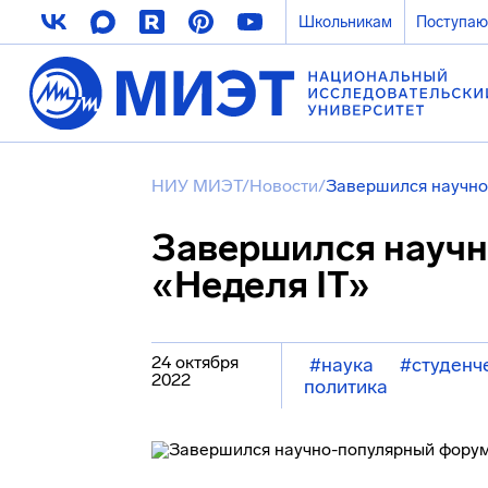
Школьникам
Поступа
НИУ МИЭТ
/
Новости
/
Завершился научно
Завершился науч
«Неделя IT»
24 октября
#наука
#студенч
2022
политика