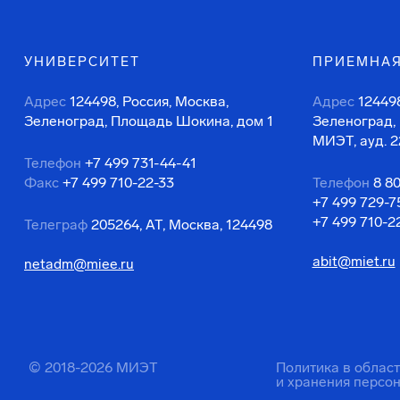
УНИВЕРСИТЕТ
ПРИЕМНАЯ
Адрес
124498, Россия, Москва,
Адрес
124498
Зеленоград, Площадь Шокина, дом 1
Зеленоград,
МИЭТ, ауд. 2
Телефон
+7 499 731-44-41
Факс
+7 499 710-22-33
Телефон
8 8
+7 499 729-7
+7 499 710-2
Телеграф
205264, АТ, Москва, 124498
abit@miet.ru
netadm@miee.ru
© 2018-2026 МИЭТ
Политика в облас
и хранения персо