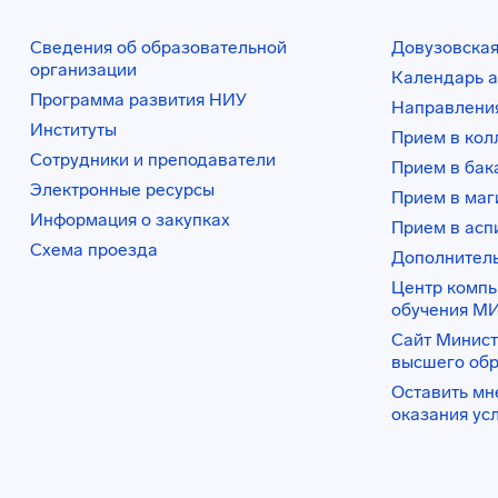
Сведения об образовательной
Довузовская
организации
Календарь а
Программа развития НИУ
Направления
Институты
Прием в ко
Сотрудники и преподаватели
Прием в бак
Электронные ресурсы
Прием в маг
Информация о закупках
Прием в асп
Схема проезда
Дополнител
Центр комп
обучения М
Сайт Минист
высшего об
Оставить мн
оказания ус