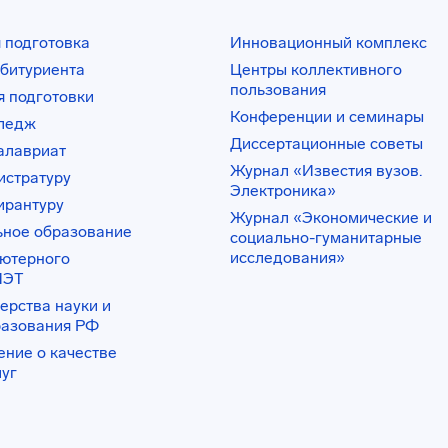
 подготовка
Инновационный комплекс
битуриента
Центры коллективного
пользования
 подготовки
Конференции и семинары
лледж
Диссертационные советы
алавриат
Журнал «Известия вузов.
истратуру
Электроника»
ирантуру
Журнал «Экономические и
ьное образование
социально-гуманитарные
исследования»
ьютерного
ИЭТ
ерства науки и
разования РФ
ение о качестве
луг